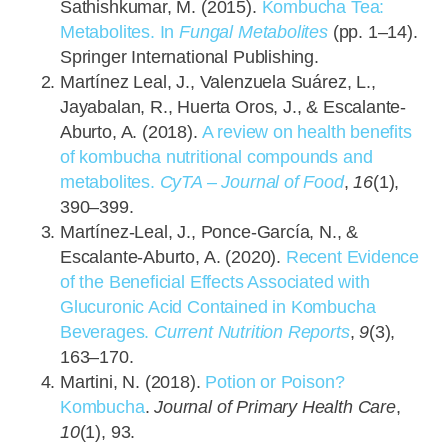
Sathishkumar, M. (2015).
Kombucha Tea:
Metabolites. In
Fungal Metabolites
(pp. 1–14).
Springer International Publishing.
Martínez Leal, J., Valenzuela Suárez, L.,
Jayabalan, R., Huerta Oros, J., & Escalante-
Aburto, A. (2018).
A review on health benefits
of kombucha nutritional compounds and
metabolites.
CyTA – Journal of Food
,
16
(1),
390–399.
Martínez-Leal, J., Ponce-García, N., &
Escalante-Aburto, A. (2020).
Recent Evidence
of the Beneficial Effects Associated with
Glucuronic Acid Contained in Kombucha
Beverages.
Current Nutrition Reports
,
9
(3),
163–170.
Martini, N. (2018).
Potion or Poison?
Kombucha
.
Journal of Primary Health Care
,
10
(1), 93.