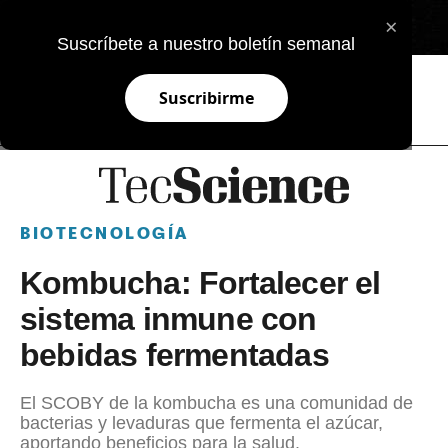
×
EN
Suscríbete a nuestro boletín semanal
Suscribirme
BIOTECNOLOGÍA
Kombucha: Fortalecer el
sistema inmune con
bebidas fermentadas
El SCOBY de la kombucha es una comunidad de
bacterias y levaduras que fermenta el azúcar,
aportando beneficios para la salud.