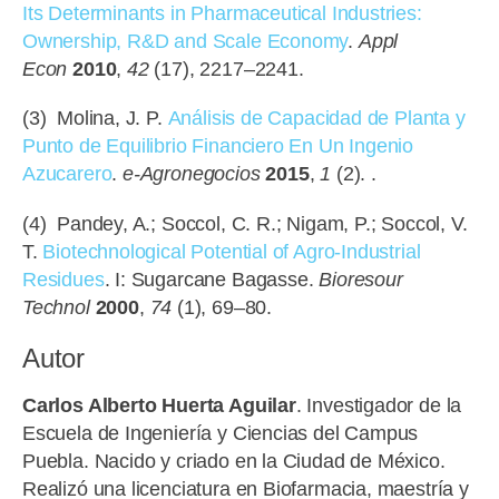
Its Determinants in Pharmaceutical Industries:
Ownership, R&D and Scale Economy
.
Appl
Econ
2010
,
42
(17), 2217–2241.
(3) Molina, J. P.
Análisis de Capacidad de Planta y
Punto de Equilibrio Financiero En Un Ingenio
Azucarero
.
e-Agronegocios
2015
,
1
(2). .
(4) Pandey, A.; Soccol, C. R.; Nigam, P.; Soccol, V.
T.
Biotechnological Potential of Agro-Industrial
Residues
. I: Sugarcane Bagasse.
Bioresour
Technol
2000
,
74
(1), 69–80.
Autor
Carlos Alberto Huerta Aguilar
. Investigador de la
Escuela de Ingeniería y Ciencias del Campus
Puebla. Nacido y criado en la Ciudad de México.
Realizó una licenciatura en Biofarmacia, maestría y