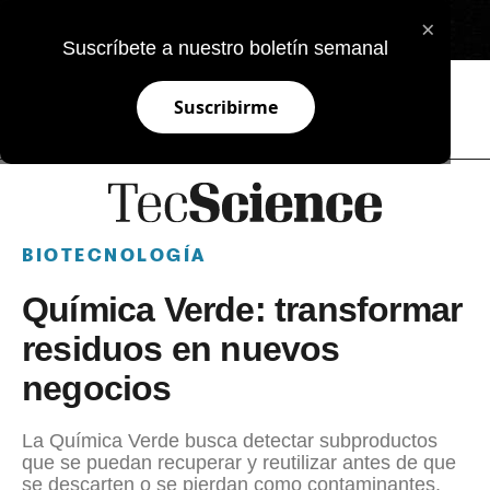
×
EN
Suscríbete a nuestro boletín semanal
Suscribirme
BIOTECNOLOGÍA
Química Verde: transformar
residuos en nuevos
negocios
La Química Verde busca detectar subproductos
que se puedan recuperar y reutilizar antes de que
se descarten o se pierdan como contaminantes.