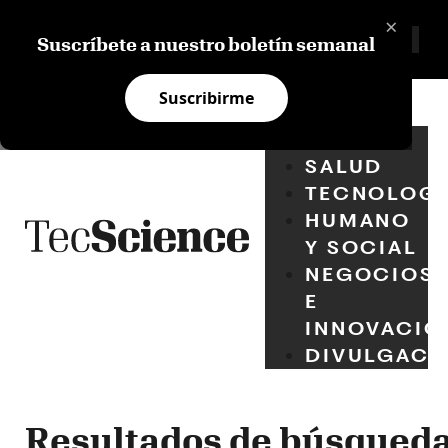
×
Suscríbete a nuestro boletín semanal
Suscribirme
BIOTECH
SALUD
TECNOLOGÍ
HUMANO
Y SOCIAL
NEGOCIOS
E
INNOVACIÓ
DIVULGACI
Resultados de búsqued