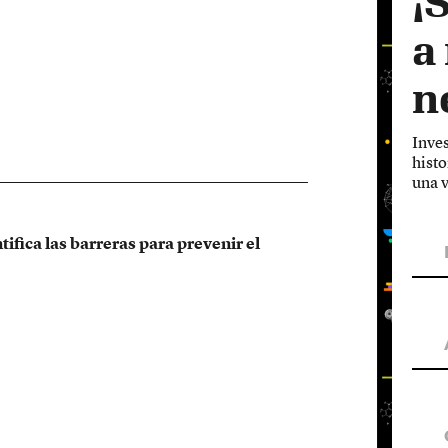
¡
a
n
Inves
histo
una v
ifica las barreras para prevenir el