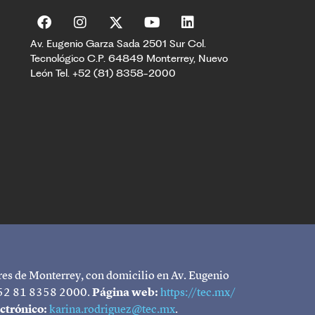
Av. Eugenio Garza Sada 2501 Sur Col.
Tecnológico C.P. 64849 Monterrey, Nuevo
León Tel. +52 (81) 8358-2000
res de Monterrey, con domicilio en Av. Eugenio
52 81 8358 2000.
Página web:
https://tec.mx/
ctrónico:
karina.rodriguez@tec.mx
.