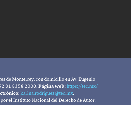
res de Monterrey, con domicilio en Av. Eugenio
52 81 8358 2000.
Página web:
https://tec.mx/
ctrónico:
karina.rodriguez@tec.mx
.
el Instituto Nacional del Derecho de Autor.
a Sada No. 2501, Col. Tecnológico de Monterrey,
resentan la opinión personal de sus autores, la
y.
alquier medio, sin autorización escrita del