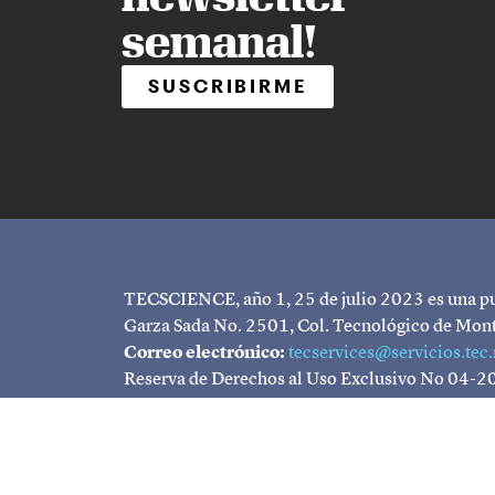
semanal!
SUSCRIBIRME
TECSCIENCE, año 1, 25 de julio 2023 es una pub
Garza Sada No. 2501, Col. Tecnológico de Mon
Correo electrónico:
tecservices@servicios.tec
Reserva de Derechos al Uso Exclusivo No 04-2
Responsable de la última actualización de este 
C.P. 64849, Monterrey, Nuevo León, 25 de julio,
cual no necesariamente tiene que coincidir con l
Queda prohibida la reproducción total o parcial 