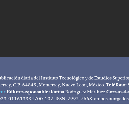
licación diaria del Instituto Tecnológico y de Estudios Superio
terrey, C.P. 64849, Monterrey, Nuevo León, México.
Teléfono:
.mx
Editor responsable:
Karina Rodríguez Martínez
Correo ele
023-011613334700-102, ISSN: 2992-7668, ambos otorgados por 
sitio, responsable: Karina Rodríguez Martínez, Av. Eugenio Garz
 2023. Fecha de última modificación. Los artículos incluidos rep
a del Instituto Tecnológico y de Estudios Superiores de Monterre
del contenido de TecScience en cualquiera de sus formatos por cu