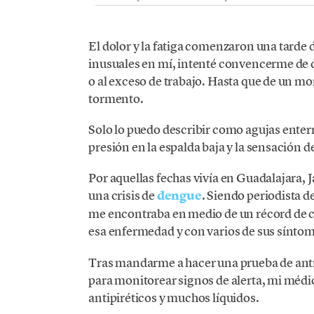
El dolor y la fatiga comenzaron una tarde
inusuales en mí, intenté convencerme de qu
o al exceso de trabajo. Hasta que de un mo
tormento.
Solo lo puedo describir como agujas enter
presión en la espalda baja y la sensación d
Por aquellas fechas vivía en Guadalajara, J
una crisis de
dengue
. Siendo periodista d
me encontraba en medio de un récord de ca
esa enfermedad y con varios de sus síntom
Tras mandarme a hacer una prueba de ant
para monitorear signos de alerta, mi médi
antipiréticos y muchos líquidos.