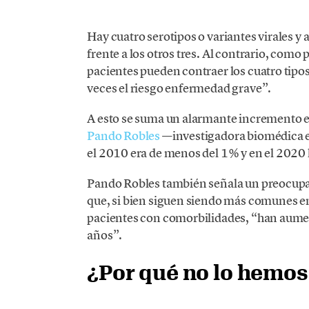
Hay cuatro serotipos o variantes virales y
frente a los otros tres. Al contrario, como p
pacientes pueden contraer los cuatro tipo
veces el riesgo enfermedad grave”.
A esto se suma un alarmante incremento en
Pando Robles
—investigadora biomédica en
el 2010 era de menos del 1% y en el 2020 
Pando Robles también señala un preocupan
que, si bien siguen siendo más comunes e
pacientes con comorbilidades, “han aum
años”.
¿Por qué no lo hemos