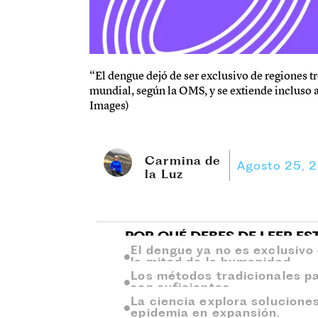
“El dengue dejó de ser exclusivo de regiones t
mundial, según la OMS, y se extiende incluso 
Images)
Carmina de
Agosto 25, 
la Luz
POR QUÉ DEBES DE LEER ES
El dengue ya no es exclusivo
la mitad de la humanidad.
Los métodos tradicionales p
son suficientes.
La ciencia explora solucione
epidemia en expansión.