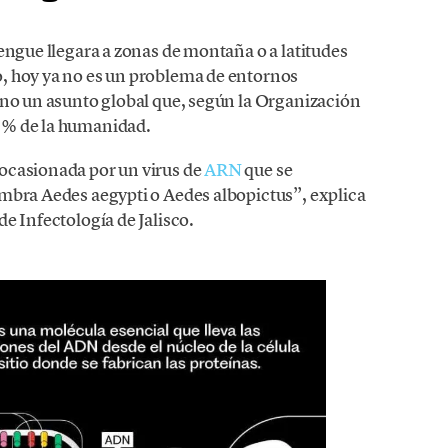
engue llegara a zonas de montaña o a latitudes
, hoy ya no es un problema de entornos
ino un asunto global que, según la Organización
0% de la humanidad.
ocasionada por un virus de
ARN
que se
mbra Aedes aegypti o Aedes albopictus”, explica
de Infectología de Jalisco.