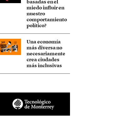
basadas en el
miedo influir en
nuestro
comportamiento
político?
Una economía
más diversa no
necesariamente
crea ciudades
más inclusivas