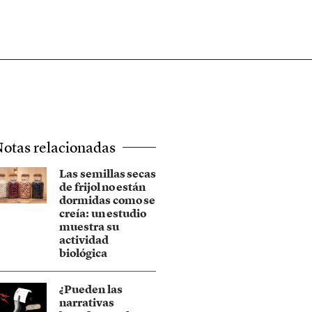
otas relacionadas
Las semillas secas
de frijol no están
dormidas como se
creía: un estudio
muestra su
actividad
biológica
¿Pueden las
narrativas