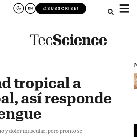
SUBSCRIBE!
EN
N
 tropical a
l, así responde
dengue
o y dolor muscular, pero pronto se