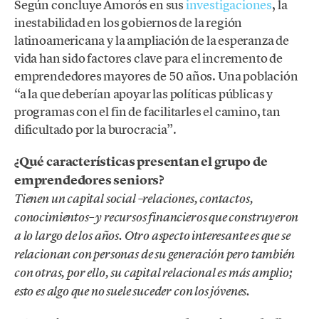
Según concluye Amorós en sus
investigaciones
, la
inestabilidad en los gobiernos de la región
latinoamericana y la ampliación de la esperanza de
vida han sido factores clave para el incremento de
emprendedores mayores de 50 años. Una población
“a la que deberían apoyar las políticas públicas y
programas con el fin de facilitarles el camino, tan
dificultado por la burocracia”.
¿Qué características presentan el grupo de
emprendedores seniors?
Tienen un capital social –relaciones, contactos,
conocimientos– y recursos financieros que construyeron
a lo largo de los años. Otro aspecto interesante es que se
relacionan con personas de su generación pero también
con otras, por ello, su capital relacional es más amplio;
esto es algo que no suele suceder con los jóvenes.