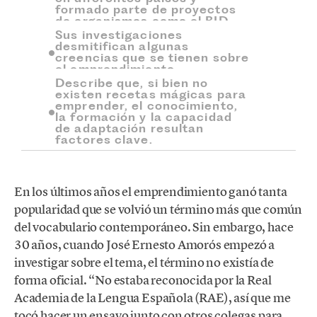
formado parte de proyectos
de organismos como el BID.
Sus investigaciones
desmitifican algunas
creencias que se tienen sobre
el emprendimiento.
Describe que, si bien no
existen recetas mágicas para
emprender, el conocimiento,
la formación y la capacidad
de adaptación resultan
factores clave.
En los últimos años el emprendimiento ganó tanta
popularidad que se volvió un término más que común
del vocabulario contemporáneo. Sin embargo, hace
30 años, cuando José Ernesto Amorós empezó a
investigar sobre el tema, el término no existía de
forma oficial. “No estaba reconocida por la Real
Academia de la Lengua Española (RAE), así que me
tocó hacer un ensayo junto con otros colegas para