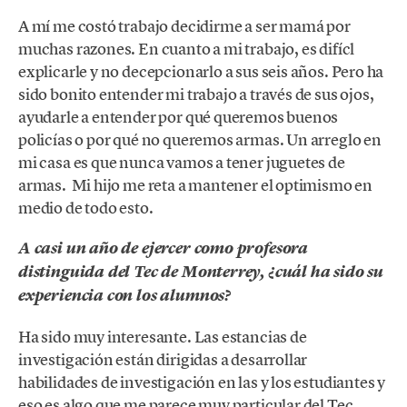
A mí me costó trabajo decidirme a ser mamá por
muchas razones. En cuanto a mi trabajo, es difícl
explicarle y no decepcionarlo a sus seis años. Pero ha
sido bonito entender mi trabajo a través de sus ojos,
ayudarle a entender por qué queremos buenos
policías o por qué no queremos armas. Un arreglo en
mi casa es que nunca vamos a tener juguetes de
armas. Mi hijo me reta a mantener el optimismo en
medio de todo esto.
A casi un año de ejercer como profesora
distinguida del Tec de Monterrey, ¿cuál ha sido su
experiencia con los alumnos?
Ha sido muy interesante. Las estancias de
investigación están dirigidas a desarrollar
habilidades de investigación en las y los estudiantes y
eso es algo que me parece muy particular del Tec.