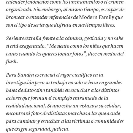
entender fenómenos como los linchamientos o el crimen
organizado. Sin embargo, al mismo tiempo, es capaz de
Modern Family
bromear o entender referencias de
que
son el tipo de series que disfruta en sus tiempos libres.
Se siente extraña frente a la cámara, gesticula y no sabe
si está exagerando. “Me siento como los niños que hacen
caras cuando les quieres tomar fotos”, dice en medio del
flash.
Para Sandra es crucial el rigor científico en la
investigación pero su trabajo no solo se basa en grandes
bases de datos sino también en escuchar a los distintos
actores que forman el complejo entramado de la
realidad nacional. Si uno echa un vistazo a su celular,
encontrará fotos de distintas marchas a las que acude
para caminar y escuchar a las víctimas o comunidades
que exigen seguridad, justicia.