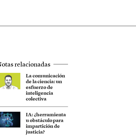
otas relacionadas
La comunicación
de la ciencia: un
esfuerzo de
inteligencia
colectiva
IA: ¿herramienta
u obstáculo para
impartición de
justicia?