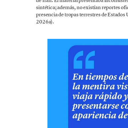
de Irán. El material presentaba inconsiste
sintética; además, no existían reportes of
presencia de tropas terrestres de Estados 
2026a).