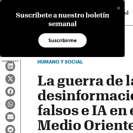
×
Suscríbete a nuestro boletín
semanal
Suscribirme
HUMANO Y SOCIAL
COMPARTE
La guerra de l
desinformaci
falsos e IA en 
Medio Orient