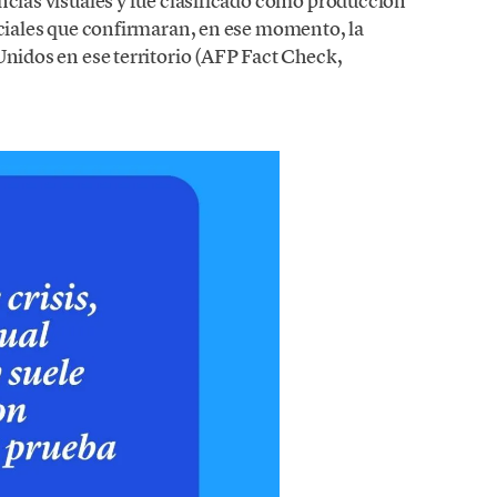
ncias visuales y fue clasificado como producción
iciales que confirmaran, en ese momento, la
Unidos en ese territorio (AFP Fact Check,