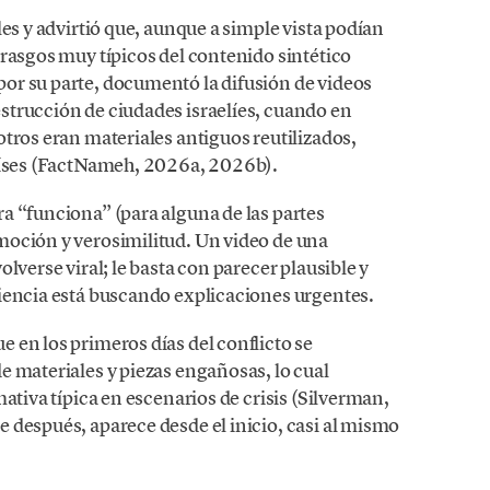
es y advirtió que, aunque a simple vista podían
rasgos muy típicos del contenido sintético
or su parte, documentó la difusión de videos
trucción de ciudades israelíes, cuando en
tros eran materiales antiguos reutilizados,
países (FactNameh, 2026a, 2026b).
a “funciona” (para alguna de las partes
moción y verosimilitud. Un video de una
lverse viral; le basta con parecer plausible y
iencia está buscando explicaciones urgentes.
 en los primeros días del conflicto se
e materiales y piezas engañosas, lo cual
ativa típica en escenarios de crisis (Silverman,
 después, aparece desde el inicio, casi al mismo