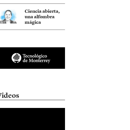
Ciencia abierta,
una alfombra
mágica
Videos