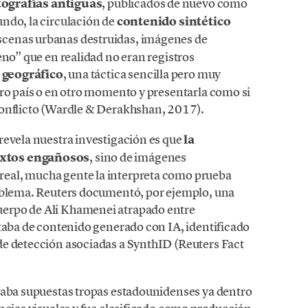
otografías antiguas
, publicados de nuevo como
ndo, la circulación de
contenido sintético
scenas urbanas destruidas, imágenes de
eno” que en realidad no eran registros
 geográfico
, una táctica sencilla pero muy
tro país o en otro momento y presentarla como si
conflicto (Wardle & Derakhshan, 2017).
revela nuestra investigación es que
la
extos engañosos
, sino de imágenes
eal, mucha gente la interpreta como prueba
roblema. Reuters documentó, por ejemplo, una
erpo de Ali Khamenei atrapado entre
ataba de contenido generado con IA, identificado
de detección asociadas a SynthID (Reuters Fact
raba supuestas tropas estadounidenses ya dentro