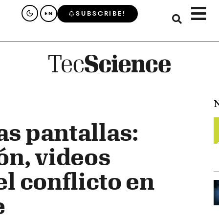
SUBSCRIBE!
EN
N
as pantallas:
ón, videos
el conflicto en
e