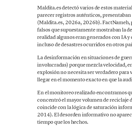
Maldita.es detectó varios de estos material
parecer registros auténticos, presentaban 
(Maldita.es, 2026a, 2026b). FactNameh, p
falsos que supuestamente mostraban la des
realidad algunos eran generados con IA y o
incluso de desastres ocurridos en otros 
La desinformación en situaciones de guerr
involucradas) porque mezcla velocidad, e
explosión no necesita ser verdadero para vo
llegar en el momento exacto en que la aud
En el monitoreo realizado encontramos que
concentró el mayor volumen de reciclaje d
coincide con la lógica de saturación inform
2014). El desorden informativo no aparece
tiempo que los hechos.