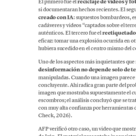
El primero fue el
reciclaje de videos y f
si documentaran hechos recientes. El segu
creado con IA
: supuestos bombardeos, e
cadáveres y videos “captados sobre el terr
auténticos. El tercero fue el
reetiquetado
eficaz: tomar una explosión ocurrida en o
hubiera sucedido en el centro mismo del 
Uno de los aspectos más inquietantes que 
desinformación no depende solo de t
manipuladas. Cuando una imagen parece r
concluyente. Ahí radica gran parte del p
imagen que mostraba supuestamente el cu
escombros; el análisis concluyó que se tr
con muy alta confianza por herramientas 
Check, 2026).
AFP verificó otro caso, un video que most