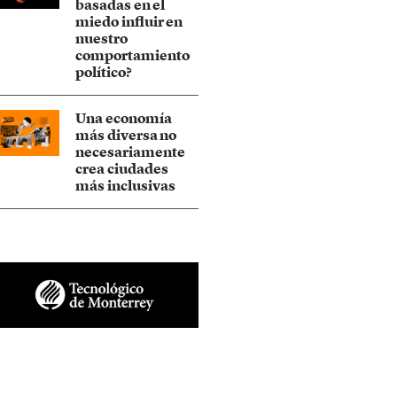
basadas en el
miedo influir en
nuestro
comportamiento
político?
Una economía
más diversa no
necesariamente
crea ciudades
más inclusivas