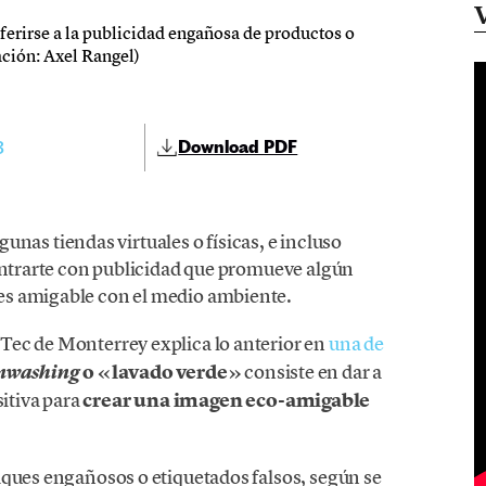
ferirse a la publicidad engañosa de productos o
ación: Axel Rangel)
3
Download PDF
lgunas tiendas virtuales o físicas, e incluso
contrarte con publicidad que promueve algún
es amigable con el medio ambiente.
 Tec de Monterrey explica lo anterior en
una de
o «lavado verde»
consiste en dar a
nwashing
tiva para
crear una imagen eco-amigable
aques engañosos o etiquetados falsos, según se