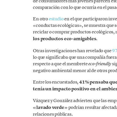
de consumidores más jóvenes parecen esta
comparación con lo que ocurría en el pasa
En otro
estudio
en el que participaron inv
«conductas ecológicas», se muestra que s
reciclar o comprar productos ecológicos,
los productos eco-amigables
.
Otras investigaciones han revelado que
97
lo que significaba que una compañía fuera
respecto a que el membrete
si
eco-friendly
negativo ambiental menor al de otros prod
Entre los encuestados,
41% pensaba qu
tenía un impacto positivo en el ambie
Vázquez y González advierten que las emp
«lavado verde»
podrían resultar afectad
relaciones públicas.