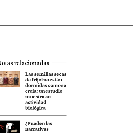
otas relacionadas
Las semillas secas
de frijol no están
dormidas como se
creía: un estudio
muestra su
actividad
biológica
¿Pueden las
narrativas