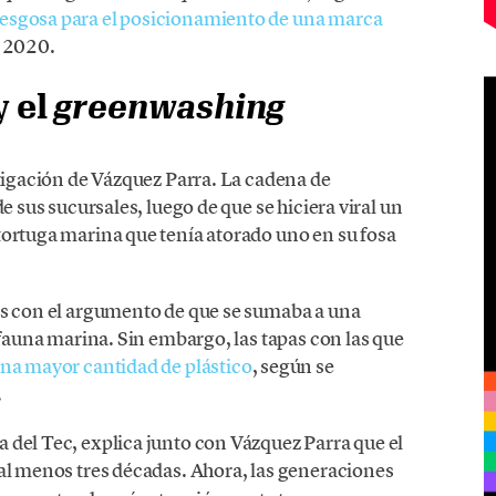
esgosa para el posicionamiento de una marca
l 2020.
y el
greenwashing
stigación de Vázquez Parra. La cadena de
e sus sucursales, luego de que se hiciera viral un
tortuga marina que tenía atorado uno en su fosa
os con el argumento de que se sumaba a una
 fauna marina. Sin embargo, las tapas con las que
na mayor cantidad de plástico
, según se
.
 del Tec, explica junto con Vázquez Parra que el
 al menos tres décadas. Ahora, las generaciones