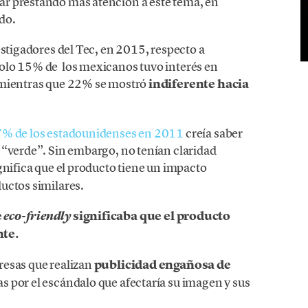
r prestando más atención a este tema, en
do.
estigadores del Tec, en 2015, respecto a
olo 15% de los mexicanos tuvo interés en
 mientras que 22% se mostró
indiferente hacia
% de los estadounidenses en 2011
creía saber
 “verde”. Sin embargo, no tenían claridad
gnifica que el producto tiene un impacto
uctos similares.
e
significaba que el producto
eco-friendly
nte.
resas que realizan
publicidad engañosa de
as por el escándalo que afectaría su imagen y sus