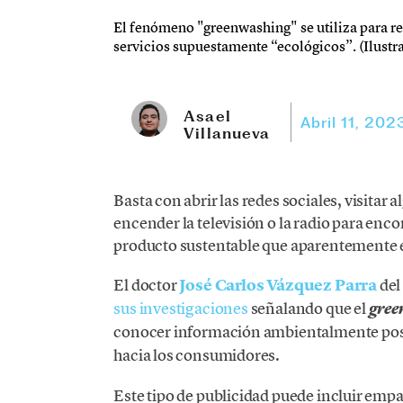
El fenómeno "greenwashing" se utiliza para re
servicios supuestamente “ecológicos”. (Ilustr
Asael
Abril 11, 202
Villanueva
Basta con abrir las redes sociales, visitar a
encender la televisión o la radio para en
producto sustentable que aparentemente 
El doctor
José Carlos Vázquez Parra
del
sus investigaciones
señalando que el
gree
conocer información ambientalmente posi
hacia los consumidores.
Este tipo de publicidad puede incluir emp