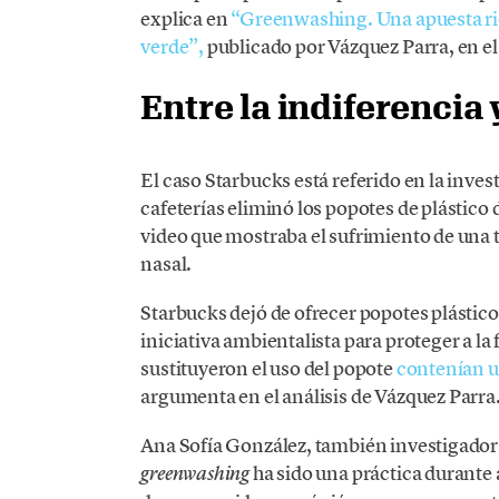
explica en
“Greenwashing. Una apuesta ri
verde”,
publicado por Vázquez Parra, en e
Entre la indiferencia 
El caso Starbucks está referido en la inve
cafeterías eliminó los popotes de plástico d
video que mostraba el sufrimiento de una 
nasal.
Starbucks dejó de ofrecer popotes plástic
iniciativa ambientalista para proteger a la
sustituyeron el uso del popote
contenían u
argumenta en el análisis de Vázquez Parra
Ana Sofía González, también investigadora
ha sido una práctica durante
greenwashing