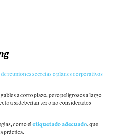
ng
 de reuniones secretas o planes corporativos
ables a corto plazo, pero peligrosos a largo
cto a si deberían ser o no considerados
egias, como el
etiquetado adecuado
, que
a práctica.