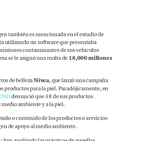
en también es mencionada en el estudio de
ta utilizando un software que presentaba
misiones contaminantes de sus vehículos
esa se le asignó una multa de
18,000 millones
tos de belleza
Nivea
, que lanzó una campaña
los productos para la piel. Paradójicamente, en
UND
denunció que 38 de sus productos
medio ambiente y a la piel.
etado o contenido de los productos o servicios
gen de apoyo al medio ambiente.
a
han analizado las prácticas de aquellas