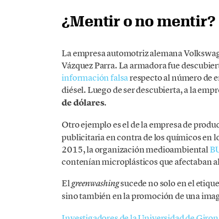
¿Mentir o no mentir?
La empresa automotriz alemana Volkswag
Vázquez Parra. La armadora fue descubier
información falsa
respecto al número de e
diésel. Luego de ser descubierta, a la empr
de dólares
.
Otro ejemplo es el de la empresa de produc
publicitaria en contra de los químicos en 
2015, la organización medioambiental
B
contenían microplásticos que afectaban al 
El
sucede no solo en el etiqu
greenwashing
sino también en la promoción de una ima
Investigadores de la Universidad de Giron