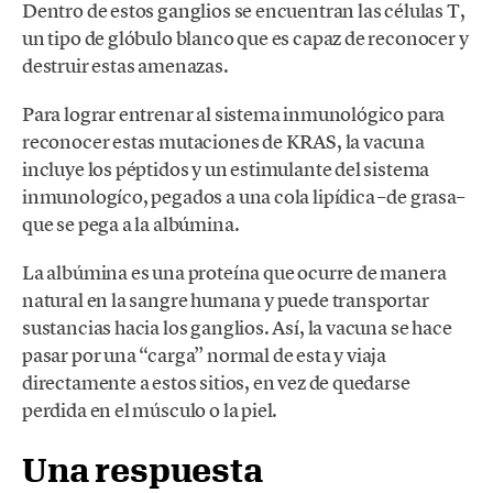
Dentro de estos ganglios se encuentran las células T,
un tipo de glóbulo blanco que es capaz de reconocer y
destruir estas amenazas.
Para lograr entrenar al sistema inmunológico para
reconocer estas mutaciones de KRAS, la vacuna
incluye los péptidos y un estimulante del sistema
inmunologíco, pegados a una cola lipídica –de grasa–
que se pega a la albúmina.
La albúmina es una proteína que ocurre de manera
natural en la sangre humana y puede transportar
sustancias hacia los ganglios. Así, la vacuna se hace
pasar por una “carga” normal de esta y viaja
directamente a estos sitios, en vez de quedarse
perdida en el músculo o la piel.
Una respuesta