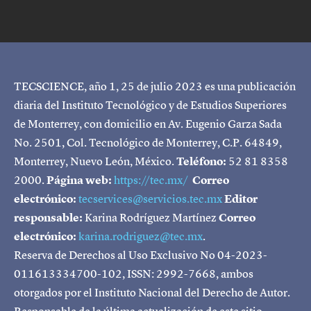
TECSCIENCE, año 1, 25 de julio 2023 es una publicación
diaria del Instituto Tecnológico y de Estudios Superiores
de Monterrey, con domicilio en Av. Eugenio Garza Sada
No. 2501, Col. Tecnológico de Monterrey, C.P. 64849,
Monterrey, Nuevo León, México.
Teléfono:
52 81 8358
2000.
Página web:
https://tec.mx/
Correo
electrónico:
tecservices@servicios.tec.mx
Editor
responsable:
Karina Rodríguez Martínez
Correo
electrónico:
karina.rodriguez@tec.mx
.
Reserva de Derechos al Uso Exclusivo No 04-2023-
011613334700-102, ISSN: 2992-7668, ambos
otorgados por el Instituto Nacional del Derecho de Autor.
Responsable de la última actualización de este sitio,