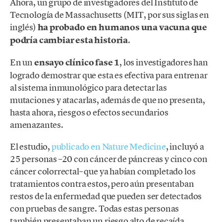
Ahora, un grupo de investigadores del Instituto de
Tecnología de Massachusetts (MIT, por sus siglas en
inglés)
ha probado en humanos una vacuna que
podría cambiar esta historia
.
En un
ensayo clínico fase 1
, los investigadores han
logrado demostrar que esta es efectiva para entrenar
al sistema inmunológico para detectar las
mutaciones y atacarlas, además de que no presenta,
hasta ahora, riesgos o efectos secundarios
amenazantes.
El estudio,
publicado en Nature Medicine
, incluyó a
25 personas –20 con cáncer de páncreas y cinco con
cáncer colorrectal– que ya habían completado los
tratamientos contra estos, pero aún presentaban
restos de la enfermedad que pueden ser detectados
con pruebas de sangre. Todas estas personas
también presentaban un riesgo alto de recaída.