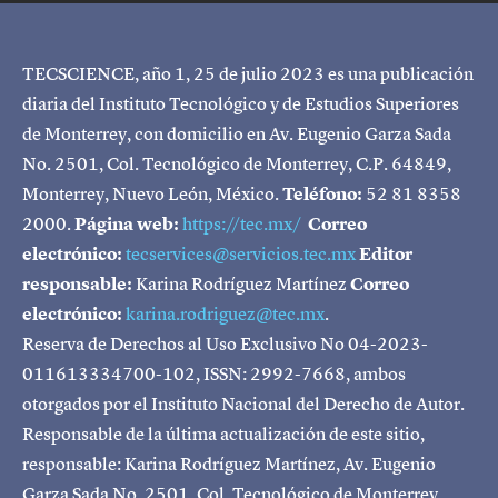
TECSCIENCE, año 1, 25 de julio 2023 es una publicación
diaria del Instituto Tecnológico y de Estudios Superiores
de Monterrey, con domicilio en Av. Eugenio Garza Sada
No. 2501, Col. Tecnológico de Monterrey, C.P. 64849,
Monterrey, Nuevo León, México.
Teléfono:
52 81 8358
2000.
Página web:
https://tec.mx/
Correo
electrónico:
tecservices@servicios.tec.mx
Editor
responsable:
Karina Rodríguez Martínez
Correo
electrónico:
karina.rodriguez@tec.mx
.
Reserva de Derechos al Uso Exclusivo No 04-2023-
011613334700-102, ISSN: 2992-7668, ambos
otorgados por el Instituto Nacional del Derecho de Autor.
Responsable de la última actualización de este sitio,
responsable: Karina Rodríguez Martínez, Av. Eugenio
Garza Sada No. 2501, Col. Tecnológico de Monterrey,