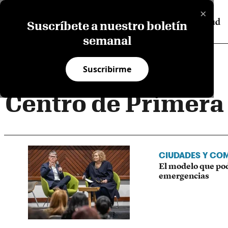
×
Suscríbete a nuestro boletín
semanal
Suscribirme
Centro de Primera
CIUDADES Y CO
El modelo que pod
emergencias