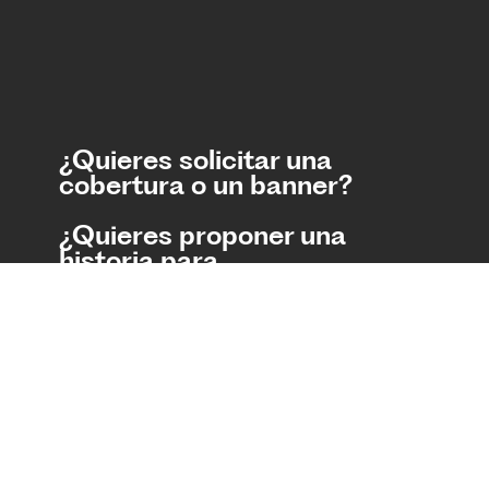
¿Quieres solicitar una
cobertura o un banner?
¿Quieres proponer una
historia para
TecScience?
Además
Tecnológico de Monterrey
Términos y Condiciones
Aviso de Privacidad
Contáctanos