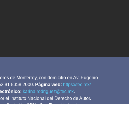
ores de Monterrey, con domicilio en Av. Eugenio
2 81 8358 2000.
Página web:
https://tec.mx/
ectrónico:
karina.rodriguez@tec.mx
.
l Instituto Nacional del Derecho de Autor.
arza Sada No. 2501, Col. Tecnológico de
ncluidos representan la opinión personal de sus
s de Monterrey.
cualquier medio, sin autorización escrita del