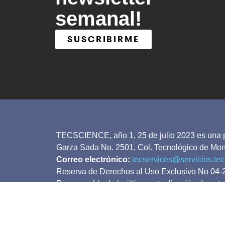
semanal!
SUSCRIBIRME
TECSCIENCE, año 1, 25 de julio 2023 es una pub
Garza Sada No. 2501, Col. Tecnológico de Mon
Correo electrónico:
tecservices@servicios.te
Reserva de Derechos al Uso Exclusivo No 04-2
Responsable de la última actualización de este
Monterrey, C.P. 64849, Monterrey, Nuevo León, 2
autores, la cual no necesariamente tiene que co
Queda prohibida la reproducción total o parcial