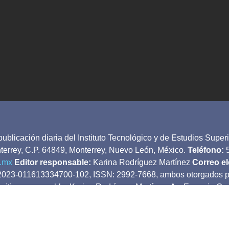
licación diaria del Instituto Tecnológico y de Estudios Superi
terrey, C.P. 64849, Monterrey, Nuevo León, México.
Teléfono:
5
c.mx
Editor responsable:
Karina Rodríguez Martínez
Correo el
023-011613334700-102, ISSN: 2992-7668, ambos otorgados por e
 sitio, responsable: Karina Rodríguez Martínez, Av. Eugenio G
5 de julio, 2023. Fecha de última modificación. Los artículos i
incidir con la del Instituto Tecnológico y de Estudios Superiore
 del contenido de TecScience en cualquiera de sus formatos por 