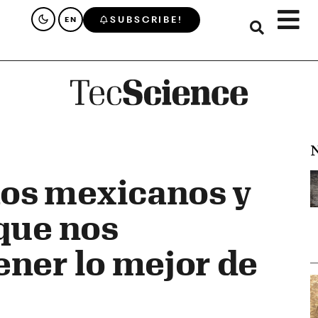
SUBSCRIBE!
EN
N
os mexicanos y
 que nos
ener lo mejor de