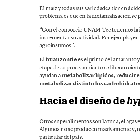
El maíz y todas sus variedades tienen ácido
problema es que en la nixtamalización se 
“Con el consorcio UNAM-Tec tenemos la in
incrementar su actividad. Por ejemplo, e
agroinsumos”.
El
huauzontle
es el primo del amaranto 
etapa de su procesamiento se liberan cier
ayudan a
metabolizar lípidos
,
reducir e
metabolizar distinto los carbohidrato
Hacia el diseño de
hy
Otros superalimentos son la tuna, el agave, 
Algunos no se producen masivamente y, má
particular del país.