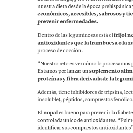
nuestra dieta desde la época prehispánica 
económicos, accesibles, sabrosos y t
prevenir enfermedades
.
Dentro de las leguminosas está el
frijol n
antioxidantes que la frambuesa o la 
proceso de cocción.
“Nuestro reto es ver cómo lo procesamos 
Estamos por lanzar un
suplemento alimen
proteínas y fibra derivada de la legum
Además, tiene inhibidores de tripsina, lectin
insoluble), péptidos, compuestos fenólicos
El
nopal
es bueno para prevenir la diabete
controlada único de antioxidantes. “Fuimo
identificar sus compuestos antioxidantes