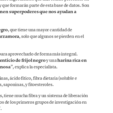
y que formarán parte de esta base de datos. Son
ienen superpoderes que nos ayudan a
egro
, que
tiene una mayor cantidad de
zarzamora
, solo que algunos se pierden en el
para aprovecharlo de forma más integral.
ticio de frijol negro
y una
harina rica en
inosa
”, explica la especialista.
as, ácido fítico, fibra dietaria (soluble e
, saponinas, y fitoesteroles.
s, tiene mucha fibra y un sistema de liberación
s de los primeros grupos de investigación en
”.