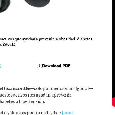
activos que ayudan a prevenir la obesidad, diabetes,
: iStock)
2
Download PDF
o el huauzontle
—solo por mencionar algunos—
estos activos nos ayudan a prevenir
iabetes o hipertensión.
o y de otros poco o nada, dice
Janet