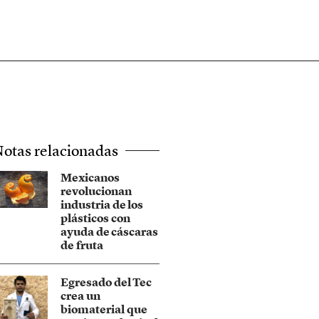
otas relacionadas
Mexicanos
revolucionan
industria de los
plásticos con
ayuda de cáscaras
de fruta
Egresado del Tec
crea un
biomaterial que