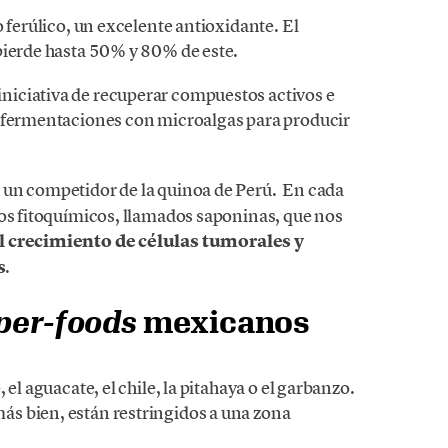
 ferúlico, un excelente antioxidante. El
pierde hasta 50% y 80% de este.
iciativa de recuperar compuestos activos e
n fermentaciones con microalgas para producir
y un competidor de la quinoa de Perú.
En cada
tos fitoquímicos, llamados saponinas, que nos
l crecimiento de células tumorales y
s
.
per-foods
mexicanos
el aguacate, el chile, la pitahaya o el garbanzo.
s bien, están restringidos a una zona