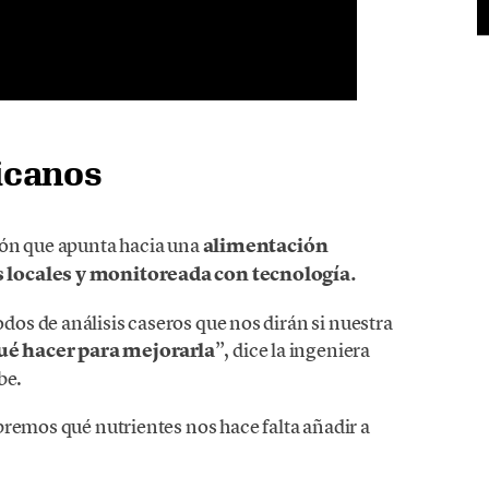
icanos
ión que apunta hacia una
alimentación
 locales y monitoreada con tecnología.
s de análisis caseros que nos dirán si nuestra
ué hacer para mejorarla
”, dice la ingeniera
be.
bremos qué nutrientes nos hace falta añadir a