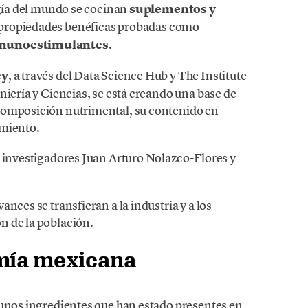
ogía del mundo se cocinan
suplementos y
 propiedades benéficas probadas como
munoestimulantes
.
ey
, a través del Data Science Hub y The Institute
niería y Ciencias, se está creando una base de
composición nutrimental, su contenido en
amiento.
s investigadores Juan Arturo Nolazco-Flores y
nces se transfieran a la industria y a los
n de la población.
omía mexicana
gunos ingredientes que han estado presentes en