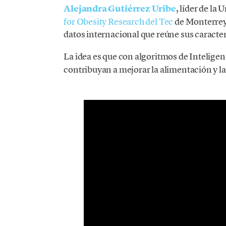
Alejandra Gutiérrez Uribe
, líder de la
for Obesity Research del Tec
de Monterrey,
datos internacional que reúne sus caracter
La idea es que con algoritmos de Inteligenc
contribuyan a mejorar la alimentación y la