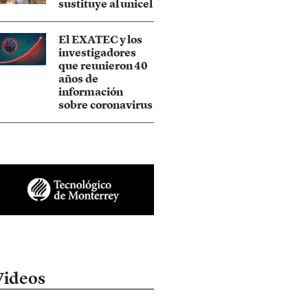
sustituye al unicel
El EXATEC y los
investigadores
que reunieron 40
años de
información
sobre coronavirus
Videos