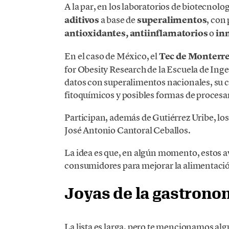
A la par, en los laboratorios de biotecnol
aditivos
a base de
superalimentos
, con
antioxidantes, antiinflamatorios
o
in
En el caso de México, el
Tec de Monterr
for Obesity Research de la Escuela de Inge
datos con superalimentos nacionales, su 
fitoquímicos y posibles formas de proces
Participan, además de Gutiérrez Uribe, lo
José Antonio Cantoral Ceballos.
La idea es que, en algún momento, estos ava
consumidores para mejorar la alimentació
Joyas de la gastron
La lista es larga, pero te mencionamos al