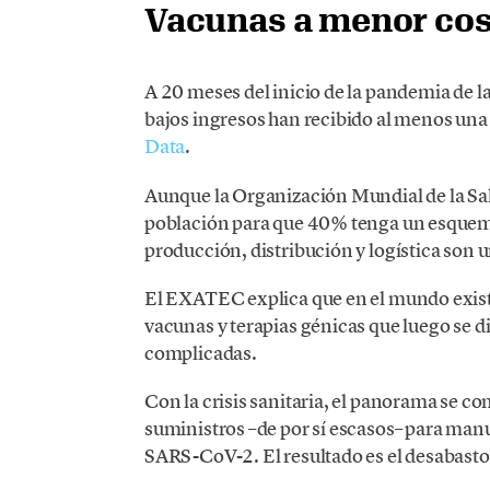
Vacunas a menor cos
A 20 meses del inicio de la pandemia de l
bajos ingresos han recibido al menos una
Data
.
Aunque la Organización Mundial de la Sa
población para que 40% tenga un esquema 
producción, distribución y logística son un
El EXATEC explica que en el mundo exist
vacunas y terapias génicas que luego se di
complicadas.
Con la crisis sanitaria, el panorama se c
suministros –de por sí escasos– para man
SARS-CoV-2. El resultado es el desabasto