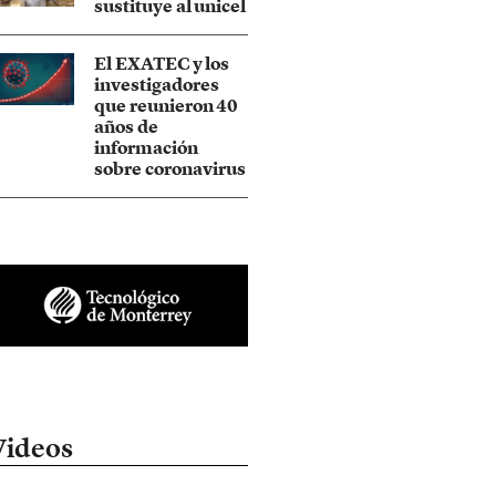
sustituye al unicel
El EXATEC y los
investigadores
que reunieron 40
años de
información
sobre coronavirus
Videos