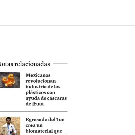
otas relacionadas
Mexicanos
revolucionan
industria de los
plásticos con
ayuda de cáscaras
de fruta
Egresado del Tec
crea un
biomaterial que