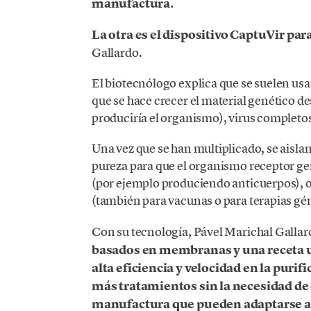
manufactura.
La otra es
el dispositivo CaptuVir para
Gallardo.
El biotecnólogo explica que se suelen usar
que se hace crecer el material genético 
produciría el organismo), virus completo
Una vez que se han multiplicado, se aislan
pureza para que el organismo receptor ge
(por ejemplo produciendo anticuerpos), o
(también para vacunas o para terapias gén
Con su tecnología, Pável Marichal Gallar
basados en membranas y una receta un
alta eficiencia y velocidad en la purif
más tratamientos sin la necesidad de
manufactura que pueden adaptarse a d