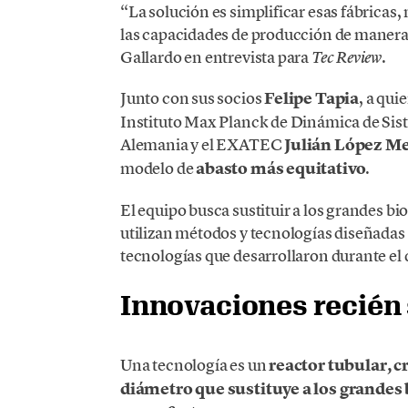
“La solución es simplificar esas fábricas,
las capacidades de producción de manera r
Gallardo en entrevista para
.
Tec Review
Junto con sus socios
Felipe Tapia
, a qui
Instituto Max Planck de Dinámica de Si
Alemania y el EXATEC
Julián López M
modelo de
abasto más equitativo
.
El equipo busca sustituir a los grandes b
utilizan métodos y tecnologías diseñadas 
tecnologías que desarrollaron durante el
Innovaciones recién 
Una tecnología es un
reactor tubular, c
diámetro que sustituye a los grandes b