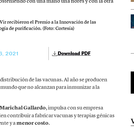
ir recibieron el Premio a la Innovación de las
ía de purificación. (Foto: Cortesía)
6, 2021
Download PDF
distribución de las vacunas. Al año se producen
el mundo que no alcanzan para inmunizar a la
 Marichal Gallardo
, impulsa con su empresa
n contribuir a fabricar vacunas y terapias génicas
ente y a
menor costo
.