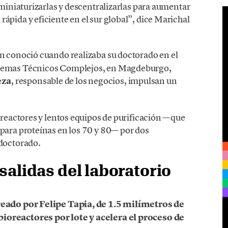
 miniaturizarlas y descentralizarlas para aumentar
ápida y eficiente en el sur global”
, dice Marichal
en conoció cuando realizaba su doctorado en el
stemas Técnicos Complejos, en Magdeburgo,
eza
, responsable de los negocios, impulsan un
ioreactores y lentos equipos de purificación —que
para proteínas en los 70 y 80— por dos
 doctorado.
salidas del laboratorio
reado por Felipe Tapia, de 1.5 milímetros de
ioreactores por lote y acelera el proceso de