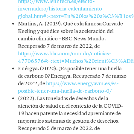
https://www.lenntech.es/efecto-
invernadero/historia-calentamiento-
global.htm#:~:text=En%20los%20a%C3%B1os
Martins, A. (2019). Qué es la famosa Curva de
Keeling y qué dice sobre la aceleración del
cambio climático – BBC News Mundo.
Recuperado 7 de marzo de 2022, de
https://www.bbc.com/mundo/noticias-
47706576#:~:text=Muchos%20cient%C3%ADfi
Enérgya. (2020). ¿Es posible tener una huella
de carbono 0? Energya. Recuperado 7 de marzo
de 2022, de
https://www.energyavm.es/es-
posible-tener-una-huella-de-carbono-0/
(2022). Las toneladas de desechos de la
atención de salud en el contexto de la COVID-
19 hacen patente la necesidad apremiante de
mejorar los sistemas de gestión de desechos.
Recuperado 5 de marzo de 2022, de