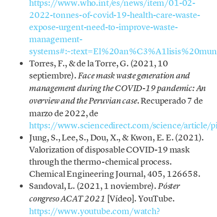
https://www.who.int/es/news/item/01-02-
2022-tonnes-of-covid-19-health-care-waste-
expose-urgent-need-to-improve-waste-
management-
systems#:~:text=El%20an%C3%A1lisis%20mu
Torres, F., & de la Torre, G. (2021, 10
septiembre).
Face mask waste generation and
management during the COVID-19 pandemic: An
. Recuperado 7 de
overview and the Peruvian case
marzo de 2022, de
https://www.sciencedirect.com/science/articl
Jung, S., Lee, S., Dou, X., & Kwon, E. E. (2021).
Valorization of disposable COVID-19 mask
through the thermo-chemical process.
Chemical Engineering Journal, 405, 126658.
Sandoval, L. (2021, 1 noviembre).
Póster
[Vídeo]. YouTube.
congreso ACAT 2021
https://www.youtube.com/watch?