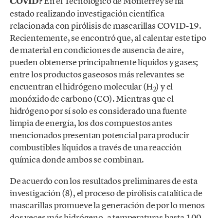
COVID?
En el Tecnológico de Monterrey se ha
estado realizando investigación científica
relacionada con pirólisis de mascarillas COVID-19.
Recientemente, se encontró que, al calentar este tipo
de material en condiciones de ausencia de aire,
pueden obtenerse principalmente líquidos y gases;
entre los productos gaseosos más relevantes se
encuentran el hidrógeno molecular (H
) y el
2
monóxido de carbono (CO). Mientras que el
hidrógeno por sí solo es considerado una fuente
limpia de energía, los dos compuestos antes
mencionados presentan potencial para producir
combustibles líquidos a través de una reacción
química donde ambos se combinan.
De acuerdo con los resultados preliminares de esta
investigación (8), el proceso de pirólisis catalítica de
mascarillas promueve la generación de por lo menos
dos veces más hidrógeno, a temperaturas hasta 100