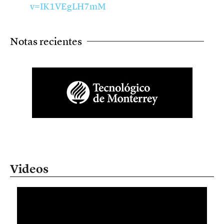
v=IK1VEgLH7mM
Notas recientes
Videos