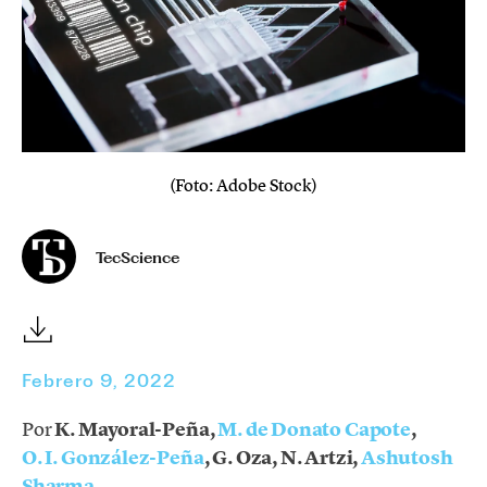
(Foto: Adobe Stock)
TecScience
Febrero 9, 2022
Por
K. Mayoral-Peña,
M. de Donato Capote
,
O. I. González-Peña
, G. Oza, N. Artzi,
Ashutosh
Sharma