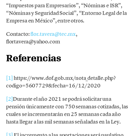
“Impuestos para Empresarios”, “Nóminas e ISR”,
“Nóminas y Seguridad Social”, “Entorno Legal de la
Empresa en México”, entre otros.
Contacto:
flor.tavera@tec.mx
,
flortavera@yahoo.com
Referencias
[1]
https://www.dof.gob.mx/nota_detalle.php?
codigo=5607729&fecha=16/12/2020
[2]
Durante el año 2021 se podrá solicitar una
pensión únicamente con 750 semanas cotizadas, las
cuales se incrementarán en 25 semanas cada año
hasta llegar a las mil semanas señaladas en la Ley.
[3]
El incremento a las aportaciones será paulatino