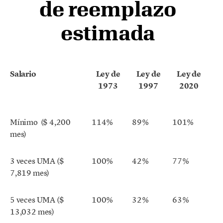
de reemplazo
estimada
Salario
Ley de
Ley de
Ley de
1973
1997
2020
Mínimo ($ 4,200
114%
89%
101%
mes)
3 veces UMA ($
100%
42%
77%
7,819 mes)
5 veces UMA ($
100%
32%
63%
13,032 mes)