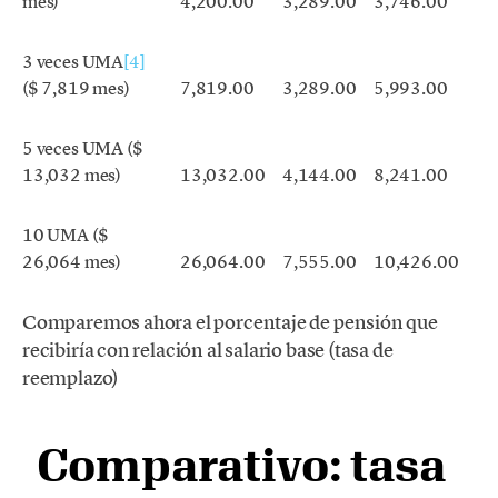
mes)
4,200.00
3,289.00
3,746.00
3 veces UMA
[4]
($ 7,819 mes)
7,819.00
3,289.00
5,993.00
5 veces UMA ($
13,032 mes)
13,032.00
4,144.00
8,241.00
10 UMA ($
26,064 mes)
26,064.00
7,555.00
10,426.00
Comparemos ahora el porcentaje de pensión que
recibiría con relación al salario base (tasa de
reemplazo)
Comparativo: tasa