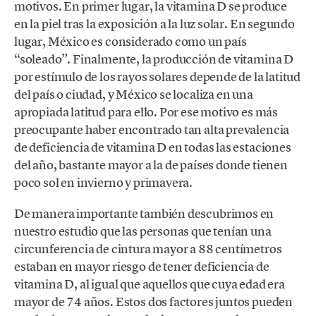
motivos. En primer lugar, la vitamina D se produce
en la piel tras la exposición a la luz solar. En segundo
lugar, México es considerado como un país
“soleado”. Finalmente, la producción de vitamina D
por estímulo de los rayos solares depende de la latitud
del país o ciudad, y México se localiza en una
apropiada latitud para ello. Por ese motivo es más
preocupante haber encontrado tan alta prevalencia
de deficiencia de vitamina D en todas las estaciones
del año, bastante mayor a la de países donde tienen
poco sol en invierno y primavera.
De manera importante también descubrimos en
nuestro estudio que las personas que tenían una
circunferencia de cintura mayor a 88 centímetros
estaban en mayor riesgo de tener deficiencia de
vitamina D, al igual que aquellos que cuya edad era
mayor de 74 años. Estos dos factores juntos pueden