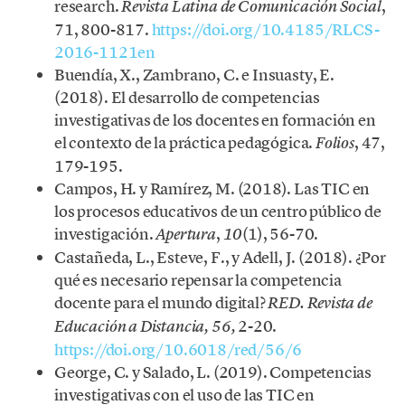
research.
,
Revista Latina de Comunicación Social
71, 800-817.
https://doi.org/10.4185/RLCS-
2016-1121en
Buendía, X., Zambrano, C. e Insuasty, E.
(2018). El desarrollo de competencias
investigativas de los docentes en formación en
el contexto de la práctica pedagógica.
, 47,
Folios
179-195.
Campos, H. y Ramírez, M. (2018). Las TIC en
los procesos educativos de un centro público de
investigación.
,
(1), 56-70.
Apertura
10
Castañeda, L., Esteve, F., y Adell, J. (2018). ¿Por
qué es necesario repensar la competencia
docente para el mundo digital?
RED. Revista de
2-20.
Educación a Distancia, 56,
https://doi.org/10.6018/red/56/6
George, C. y Salado, L. (2019). Competencias
investigativas con el uso de las TIC en