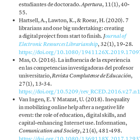
estudiantes de doctorado.
, 11(1), 40-
Apertura
55.
Hartsell, A., Lawton, K., & Roear, H. (2020). 7
librarians and one big undertaking: creating
a digital project from start to finish.
J
ournal of
, 32(1), 19-28.
Electronic Resources Librarianship
https://doi.org/10.1080/1941126X.2019.170
Mas, O. (2016). La influencia de la experiencia
en las competencias investigadoras del profesor
universitario,
,
Revista Complutense de Educación
27(1), 13-34.
https://doi.org/10.5209/rev_RCED.2016.v27.n
Van Ingen, E. Y Matazat, U. (2018). Inequality
in mobilizing online help after a negative life
event: the role of education, digital skills, and
capital-enhancing Internet use. Information,
, 21(4), 481-498.
Comunication and Society
https://doi.org/10.1080/1369118X.2017.129