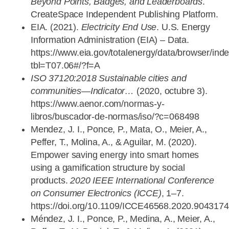
Beyond Points, Badges, and Leaderboards
.
CreateSpace Independent Publishing Platform.
EIA. (2021).
Electricity End Use
. U.S. Energy
Information Administration (EIA) – Data.
https://www.eia.gov/totalenergy/data/browser/ind
tbl=T07.06#/?f=A
ISO 37120:2018 Sustainable cities and
communities—Indicator…
(2020, octubre 3).
https://www.aenor.com/normas-y-
libros/buscador-de-normas/iso/?c=068498
Mendez, J. I., Ponce, P., Mata, O., Meier, A.,
Peffer, T., Molina, A., & Aguilar, M. (2020).
Empower saving energy into smart homes
using a gamification structure by social
products.
2020 IEEE International Conference
on Consumer Electronics (ICCE)
, 1–7.
https://doi.org/10.1109/ICCE46568.2020.9043174
Méndez, J. I., Ponce, P., Medina, A., Meier, A.,