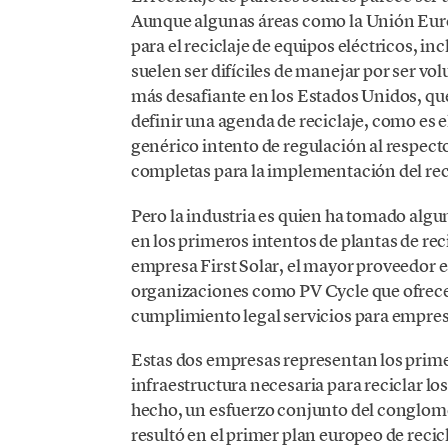
Aunque algunas áreas como la Unión Euro
para el reciclaje de equipos eléctricos, in
suelen ser difíciles de manejar por ser v
más desafiante en los Estados Unidos, q
definir una agenda de reciclaje, como es e
genérico intento de regulación al respecto
completas para la implementación del reci
Pero la industria es quien ha tomado algu
en los primeros intentos de plantas de rec
empresa First Solar, el mayor proveedor 
organizaciones como PV Cycle que ofrecen
cumplimiento legal servicios para empres
Estas dos empresas representan los primer
infraestructura necesaria para reciclar lo
hecho, un esfuerzo conjunto del conglom
resultó en el primer plan europeo de recic