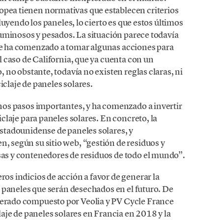
pea tienen normativas que establecen criterios
cluyendo los paneles, lo cierto es que estos últimos
oluminosos y pesados. La situación parece todavía
ue ha comenzado a tomar algunas acciones para
l caso de California, que ya cuenta con un
, no obstante, todavía no existen reglas claras, ni
claje de paneles solares.
nos pasos importantes, y ha comenzado a invertir
iclaje para paneles solares. En concreto, la
estadounidense de paneles solares, y
, según su sitio web, “gestión de residuos y
as y contenedores de residuos de todo el mundo”.
os indicios de acción a favor de generar la
s paneles que serán desechados en el futuro. De
erado compuesto por Veolia y PV Cycle France
laje de paneles solares en Francia en 2018 y la