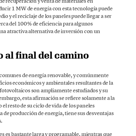
e recuperación y venta de materiales en
ducir 1 MW de energía con esta tecnología puede
o y el reciclaje de los paneles puede llegar a ser
cerca del 100% de eficiencia para algunos
a atractiva alternativa de inversión con un
al final del camino
ás comunes de energía renovable, y comúnmente
ficios económicos y ambientales resultantes de la
 fotovoltaicos son ampliamente estudiados y su
 embargo, esta afirmación se refiere solamente a la
 el resto de su ciclo de vida de los paneles
a de producción de energía, tiene sus desventajas
s.
les es bastante larga y programable, mientras que