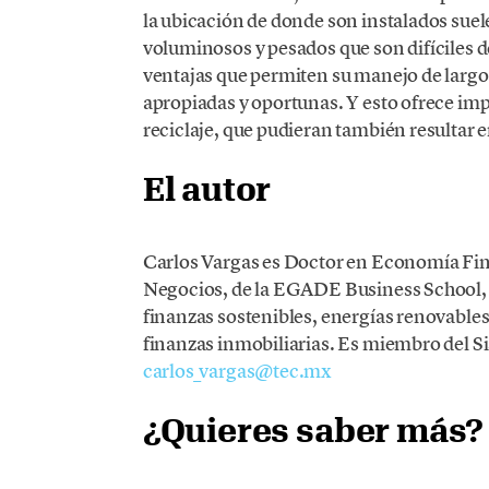
la ubicación de donde son instalados suel
voluminosos y pesados que son difíciles d
ventajas que permiten su manejo de largo
apropiadas y oportunas. Y esto ofrece imp
reciclaje, que pudieran también resultar 
El autor
Carlos Vargas es Doctor en Economía Fina
Negocios, de la EGADE Business School, 
finanzas sostenibles, energías renovables,
finanzas inmobiliarias. Es miembro del S
carlos_vargas@tec.mx
¿Quieres saber más?