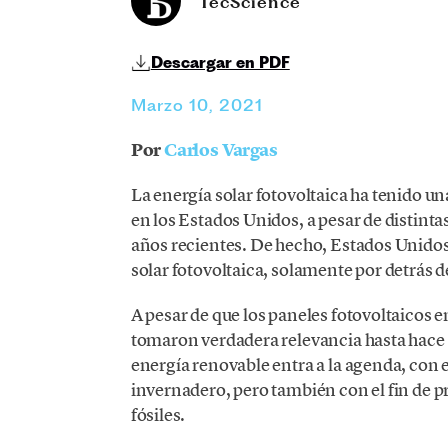
TecScience
Descargar en PDF
Marzo 10, 2021
Por
Carlos Vargas
La energía solar fotovoltaica ha tenido un
en los Estados Unidos, a pesar de distint
años recientes. De hecho, Estados Unido
solar fotovoltaica, solamente por detrás 
A pesar de que los paneles fotovoltaicos 
tomaron verdadera relevancia hasta hace 
energía renovable entra a la agenda, con e
invernadero, pero también con el fin de
fósiles.