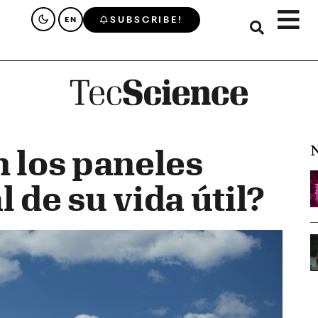
SUBSCRIBE!
EN
N
 los paneles
l de su vida útil?