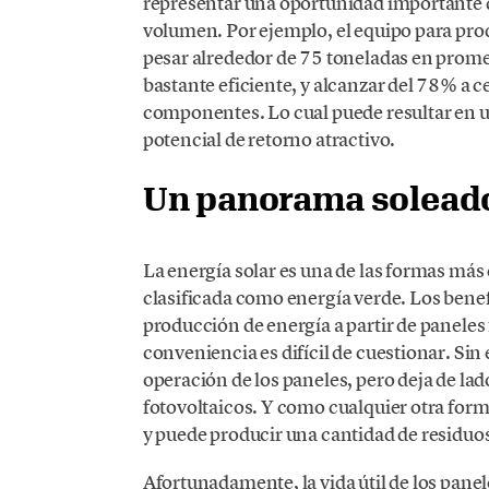
representar una oportunidad importante d
volumen. Por ejemplo, el equipo para pro
pesar alrededor de 75 toneladas en promedi
bastante eficiente, y alcanzar del 78% a 
componentes. Lo cual puede resultar en un
potencial de retorno atractivo.
Un panorama soleado 
La energía solar es una de las formas m
clasificada como energía verde. Los bene
producción de energía a partir de paneles
conveniencia es difícil de cuestionar. Sin
operación de los paneles, pero deja de lado
fotovoltaicos. Y como cualquier otra form
y puede producir una cantidad de residuo
Afortunadamente, la vida útil de los pane