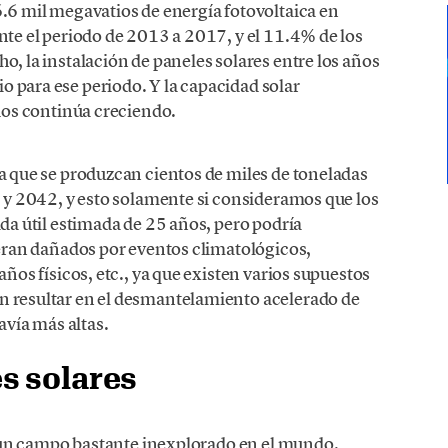
.6 mil megavatios de energía fotovoltaica en
te el periodo de 2013 a 2017, y el 11.4% de los
, la instalación de paneles solares entre los años
para ese periodo. Y la capacidad solar
dos continúa creciendo.
a que se produzcan cientos de miles de toneladas
 y 2042, y esto solamente si consideramos que los
da útil estimada de 25 años, pero podría
ueran dañados por eventos climatológicos,
ños físicos, etc., ya que existen varios supuestos
 resultar en el desmantelamiento acelerado de
avía más altas.
es solares
r un campo bastante inexplorado en el mundo.