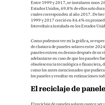
Entre 1999 y 2017, se instalaron unos 26
Estados Unidos, 69.8% de ellos solo duran
cuales corresponden al año 2017. De hecho
1999 y 2017 creció en 84.4% en promedio 
fotovoltaica instalada en los Estados Uni
Como podemos ver en la gráfica, se esper
de chatarra de paneles solares entre 2024
paneles entren en desuso después de su vi
adelantarse en caso de que los paneles f
obsolescencia tecnológica o financiera, da
como los antes mencionados que pudieran
los paneles y resultar en estimaciones tod
El reciclaje de panel
El reciclaje de paneles solares parece se