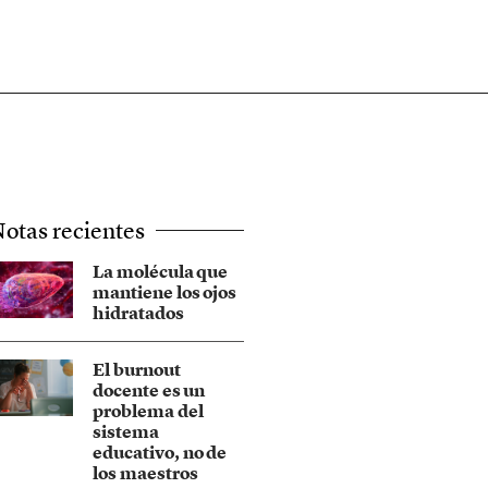
otas recientes
La molécula que
mantiene los ojos
hidratados
El burnout
docente es un
problema del
sistema
educativo, no de
los maestros