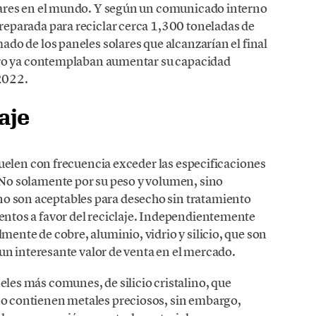
olares en el mundo. Y según un comunicado interno
reparada para reciclar cerca 1,300 toneladas de
ado de los paneles solares que alcanzarían el final
 pero ya contemplaban aumentar su capacidad
2022.
aje
 suelen con frecuencia exceder las especificaciones
 No solamente por su peso y volumen, sino
 son aceptables para desecho sin tratamiento
entos a favor del reciclaje. Independientemente
mente de cobre, aluminio, vidrio y silicio, que son
n un interesante valor de venta en el mercado.
les más comunes, de silicio cristalino, que
no contienen metales preciosos, sin embargo,