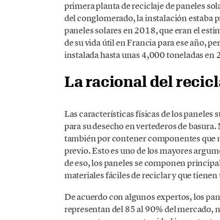
primera planta de reciclaje de paneles s
del conglomerado, la instalación estaba p
paneles solares en 2018, que eran el estim
de su vida útil en Francia para ese año,
instalada hasta unas 4,000 toneladas en 
La racional del recicl
Las características físicas de los paneles
para su desecho en vertederos de basura.
también por contener componentes que no
previo. Esto es uno de los mayores argum
de eso, los paneles se componen principal
materiales fáciles de reciclar y que tiene
De acuerdo con algunos expertos, los pane
representan del 85 al 90% del mercado, 