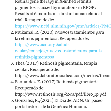
Retinal gene therapy in X-linked retinitis
pigmentosa caused by mutations in RPGR:
Results at 6 months in a first in human clinical
trial. Recuperado de:
https://www.ncbi.nlm.nih.gov/pmc/articles/P
Mukamal, R. (2020) Nuevos tratamientos para
la retinitis pigmentosa. Recuperado de:
https://www.aao.org/salud-
ocular/consejos/nuevos-tratamientos-para-la-
retinitis-pigmentosa
Thea (2017) Retinosis pigmentaria, terapia
celular. Recuperado de:
https://www.laboratoriosthea.com/medias/theai
Fernandez, E. (2017) Retinosis pigmentaria.
Recuperado de:
http://www.retinosis.org/docs/pdf/libro_rp.pdf
Gonzalez, R.,(2021) El Día del ADN. Un paseo
por la historia de la Genética Humana.