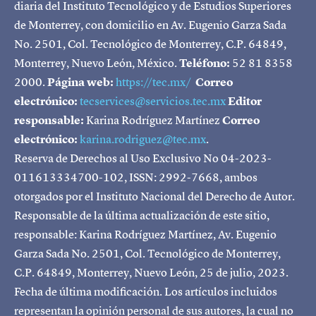
diaria del Instituto Tecnológico y de Estudios Superiores
de Monterrey, con domicilio en Av. Eugenio Garza Sada
No. 2501, Col. Tecnológico de Monterrey, C.P. 64849,
Monterrey, Nuevo León, México.
Teléfono:
52 81 8358
2000.
Página web:
https://tec.mx/
Correo
electrónico:
tecservices@servicios.tec.mx
Editor
responsable:
Karina Rodríguez Martínez
Correo
electrónico:
karina.rodriguez@tec.mx
.
Reserva de Derechos al Uso Exclusivo No 04-2023-
011613334700-102, ISSN: 2992-7668, ambos
otorgados por el Instituto Nacional del Derecho de Autor.
Responsable de la última actualización de este sitio,
responsable: Karina Rodríguez Martínez, Av. Eugenio
Garza Sada No. 2501, Col. Tecnológico de Monterrey,
C.P. 64849, Monterrey, Nuevo León, 25 de julio, 2023.
Fecha de última modificación. Los artículos incluidos
representan la opinión personal de sus autores, la cual no