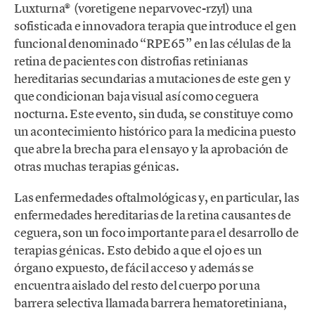
Luxturna® (voretigene neparvovec-rzyl) una
sofisticada e innovadora terapia que introduce el gen
funcional denominado “RPE65” en las células de la
retina de pacientes con distrofias retinianas
hereditarias secundarias a mutaciones de este gen y
que condicionan baja visual así como ceguera
nocturna. Este evento, sin duda, se constituye como
un acontecimiento histórico para la medicina puesto
que abre la brecha para el ensayo y la aprobación de
otras muchas terapias génicas.
Las enfermedades oftalmológicas y, en particular, las
enfermedades hereditarias de la retina causantes de
ceguera, son un foco importante para el desarrollo de
terapias génicas. Esto debido a que el ojo es un
órgano expuesto, de fácil acceso y además se
encuentra aislado del resto del cuerpo por una
barrera selectiva llamada barrera hematoretiniana,