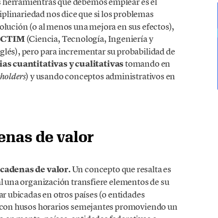
s herramientras que debemos emplear es el
ciplinariedad nos dice que si los problemas
olución (o al menos una mejora en sus efectos),
e CTIM
(Ciencia, Tecnología, Ingeniería y
glés), pero para incrementar su probabilidad de
ias cuantitativas y cualitativas
tomando en
) y usando conceptos administrativos en
eholders
enas de valor
s cadenas de valor.
Un concepto que resalta es
ual una organización transfiere elementos de su
ar ubicadas en otros países (o entidades
 y con husos horarios semejantes promoviendo un