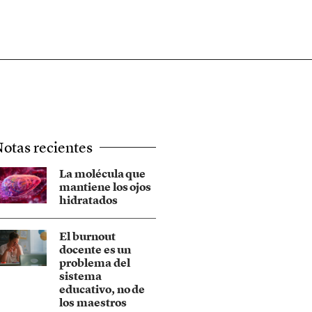
otas recientes
La molécula que
mantiene los ojos
hidratados
El burnout
docente es un
problema del
sistema
educativo, no de
los maestros