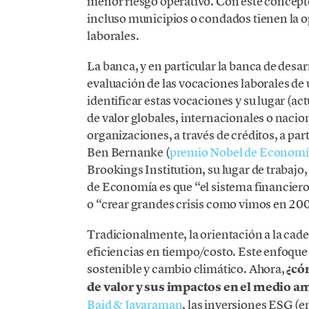
menor riesgo operativo. Con este concepto
incluso municipios o condados tienen la 
laborales.
La banca, y en particular la banca de desar
evaluación de las vocaciones laborales de 
identificar estas vocaciones y su lugar (ac
de valor globales, internacionales o nacio
organizaciones, a través de créditos, a part
Ben Bernanke (
premio Nobel de Econom
Brookings Institution, su lugar de trabajo,
de Economía es que “el sistema financiero
o “crear grandes crisis como vimos en 20
Tradicionalmente, la orientación a la caden
eficiencias en tiempo/costo. Este enfoque 
sostenible y cambio climático. Ahora,
¿có
de valor y sus impactos en el medio a
Baid &
Jayaraman
, las inversiones ESG (e