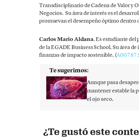
Transdisciplinario de Cadena de Valor y O
Negocios. Su área de interés es el desarro
promuevan el desempeño óptimo dentro de
Carlos Mario Aldana
. Es estudiante del
de la EGADE Business School. Su área de in
finanzas de impacto sostenible. (
A00787
Te sugerimos:
Aunque pasa desaperc
mantener estable la pe
el ojo seco.
¿Te gustó este cont