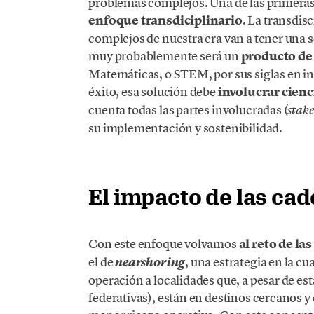
problemas complejos. Una de las primera
enfoque transdiciplinario
. La transdis
complejos de nuestra era van a tener una s
muy probablemente será un
producto d
Matemáticas, o STEM, por sus siglas en in
éxito, esa solución debe
involucrar cienc
cuenta todas las partes involucradas (
stak
su implementación y sostenibilidad.
El impacto de las cad
Con este enfoque volvamos
al reto de la
el de
, una estrategia en la c
nearshoring
operación a localidades que, a pesar de est
federativas), están en destinos cercanos