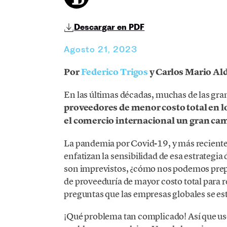
Descargar en PDF
Agosto 21, 2023
Por
Federico Trigos
y Carlos Mario Al
En las últimas décadas, muchas de las gr
proveedores de menor costo total en lo
el comercio internacional un gran cam
La pandemia por Covid-19, y más reciente
enfatizan la sensibilidad de esa estrategi
son imprevistos, ¿cómo nos podemos prep
de proveeduría de mayor costo total para re
preguntas que las empresas globales se es
¡Qué problema tan complicado! Así que use