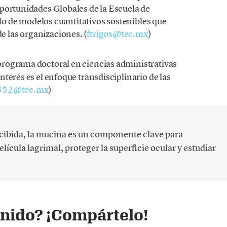
portunidades Globales de la Escuela de
llo de modelos cuantitativos sostenibles que
 las organizaciones. (
ftrigos@tec.mx
)
 programa doctoral en ciencias administrativas
terés es el enfoque transdisciplinario de las
352@tec.mx
)
ibida, la mucina es un componente clave para
lícula lagrimal, proteger la superficie ocular y estudiar
enido? ¡Compártelo!