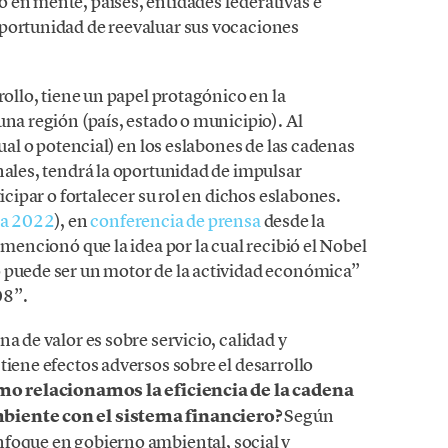
 en mente, países, entidades federativas e
oportunidad de reevaluar sus vocaciones
rollo, tiene un papel protagónico en la
una región (país, estado o municipio). Al
tual o potencial) en los eslabones de las cadenas
nales, tendrá la oportunidad de impulsar
icipar o fortalecer su rol en dichos eslabones.
ía 2022
), en
conferencia de prensa
desde la
 mencionó que la idea por la cual recibió el Nobel
 puede ser un motor de la actividad económica”
08”.
a de valor es sobre servicio, calidad y
tiene efectos adversos sobre el desarrollo
mo relacionamos la eficiencia de la cadena
mbiente con el sistema financiero?
Según
nfoque en gobierno ambiental, social y