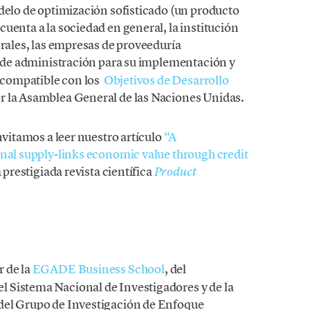
odelo de optimización sofisticado (un producto
uenta a la sociedad en general, la institución
orales, las empresas de proveeduría
s de administración para su implementación y
e compatible con los
Objetivos de Desarrollo
r la Asamblea General de las Naciones Unidas.
nvitamos a leer nuestro artículo
“A
onal supply-links economic value through credit
 prestigiada revista científica
Product
r de la
EGADE Business School
, del
l Sistema Nacional de Investigadores y de la
del Grupo de Investigación de Enfoque