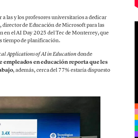
 a las y los profesores universitarios a dedicar
n
, director de Educación de Microsoft para las
ón en el AI Day 2025 del Tec de Monterrey, que
 tiempo de planificación.
donde
cal Applications of AI in Education
e empleados en educación reporta que les
rabajo
, además, cerca del 77% estaría dispuesto