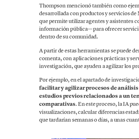
Thompson mencionó también como ejem
desarrollada con productos y servicios de
que permite utilizar agentes y asistentes 
información pública— para ofrecer servicio
dentro de su comunidad.
A partir de estas herramientas se puede de
comenta, con aplicaciones prácticas y serv
investigación, que ayuden a agilizar los pro
Por ejemplo, en el apartado de investigac
facilitar y agilizar procesos de anális
estudios previos relacionados a un tem
comparativas
. En este proceso, la IA p
visualizaciones, calcular diferencias estad
que tardarían semanas o días, a unas cuan