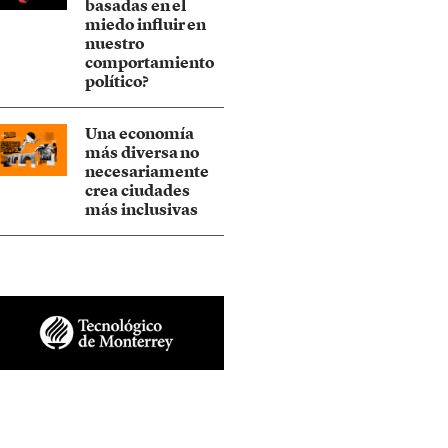
basadas en el
miedo influir en
nuestro
comportamiento
político?
Una economía
más diversa no
necesariamente
crea ciudades
más inclusivas