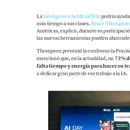
La
Inteligencia Artificial (IA)
podría ayudar
más tiempo a sus clases.
Bruce Thompso
Américas, explicó, durante su participaci
las nuevas herramientas pueden ahorrarles
Thompson presentó la conferencia
Practi
mencionó que, en la actualidad, un
72% d
falta tiempo y energía para hacer su t
a dedicar gran parte de ese trabajo a la IA.