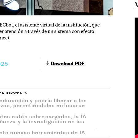
bot, el asistente virtual de la institución, que
r atención a través de un sistema con efecto
ence)
025
Download PDF
TA NOTA
educación y podría liberar a los
ivas, permitiéndoles enfocarse
tes están sobrecargados, la IA
anza y la investigación en las
ntó nuevas herramientas de IA.