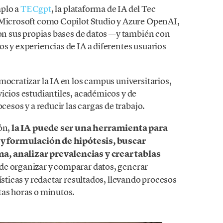
plo a
TECgpt
, la plataforma de IA del Tec
 Microsoft como Copilot Studio y Azure OpenAI,
con sus propias bases de datos —y también con
s y experiencias de IA a diferentes usuarios
mocratizar la IA en los campus universitarios,
icios estudiantiles, académicos y de
cesos y a reducir las cargas de trabajo.
ión,
la IA puede ser una herramienta para
is y formulación de hipótesis, buscar
a, analizar prevalencias y crear tablas
uede organizar y comparar datos, generar
ísticas y redactar resultados, llevando procesos
tas horas o minutos.