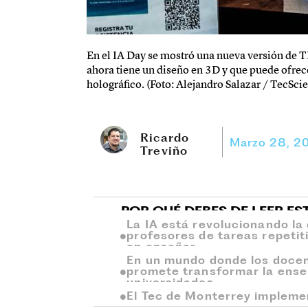
En el IA Day se mostró una nueva versión de TEC
ahora tiene un diseño en 3D y que puede ofrece
holográfico. (Foto: Alejandro Salazar / TecSci
Ricardo
Marzo 28, 2
Treviño
POR QUÉ DEBES DE LEER ES
La IA está revolucionando la 
profesores de tareas repetit
en enseñar.
En un mundo donde los docen
promete transformar la enseñ
universidades.
El Tec de Monterrey impleme