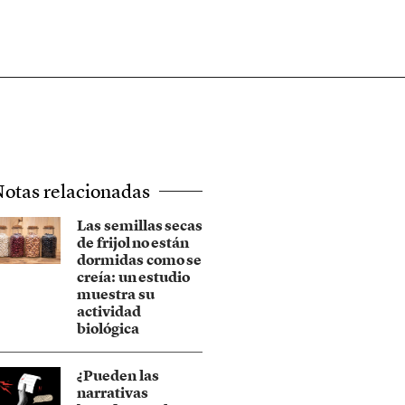
otas relacionadas
Las semillas secas
de frijol no están
dormidas como se
creía: un estudio
muestra su
actividad
biológica
¿Pueden las
narrativas