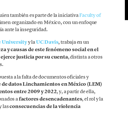
quien también es parte de la iniciativa
Faculty of
 crimen organizado en México, con un enfoque
ía ante la inseguridad.
 University
y la
UC Davis
, trabaja en un
za y causas de este fenómeno social en el
 ejerce justicia por su cuenta
, distinta a otros
s.
esta a la falta de documentos oficiales y
se de datos Linchamientos en México (LEM)
entos entre 2009 y 2022
, y, a partir de ella,
ionados a
factores desencadenantes
, el rol y la
y las
consecuencias de la violencia