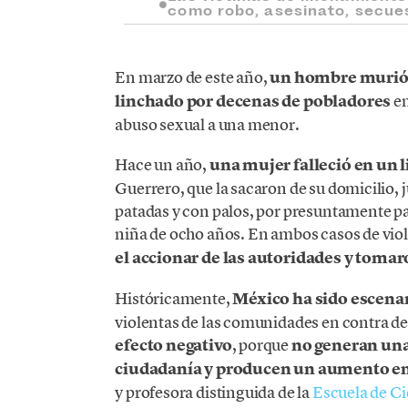
como robo, asesinato, secues
En marzo de este año,
un hombre murió 
linchado por decenas de pobladores
en
abuso sexual a una menor.
Hace un año,
una mujer falleció en un
Guerrero, que la sacaron de su domicilio, ju
patadas y con palos, por presuntamente par
niña de ocho años. En ambos casos de viol
el accionar de las autoridades y tomar
Históricamente,
México ha sido escena
violentas de las comunidades en contra de
efecto negativo
, porque
no generan una
ciudadanía y producen un aumento en 
y profesora distinguida de la
Escuela de Ci