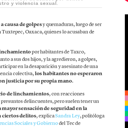
tro y violencia sexual.
a causa de golpes
y quemaduras, luego de ser
 Tuxtepec, Oaxaca, quienes lo acusaban de
 linchamiento
por habitantes de Taxco,
nto a sus dos hijos, y la agredieron, a golpes,
ticipar en la desaparición y asesinato de una
encia colectiva,
los habitantes no esperaron
on justicia por su propia mano
.
rio de linchamientos
, con reacciones
 presuntos delincuentes, pero suelen tener un
 mayor sensación de seguridad en la
ciertos delitos
, explica
Sandra Ley
, politóloga
encias Sociales y Gobierno
del Tec de