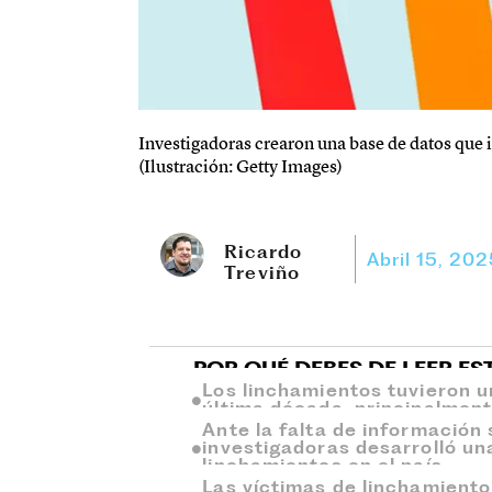
Investigadoras crearon una base de datos que 
(Ilustración: Getty Images)
Ricardo
Abril 15, 20
Treviño
POR QUÉ DEBES DE LEER ES
Los linchamientos tuvieron 
última década, principalmente
Ante la falta de información
investigadoras desarrolló un
linchamientos en el país.
Las víctimas de linchamiento