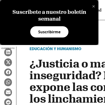
×
Suscríbete a nuestro boletín
semanal
Suscribirme
EDUCACIÓN Y HUMANISMO
COMPARTE
¿Justicia o m
inseguridad? 
expone las c
los linchamie