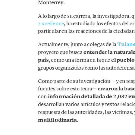
Monterrey.
A lo largo de su carrera, la investigadora, 
Excellence
, ha estudiado los efectos del
particular en las reacciones de la ciudadan
Actualmente, junto a colegas de la
Tulane
proyecto que busca
entender la naturale
país
, como una forma en la que
el pueblo
grupos organizados como las autodefensa
Como parte de su investigación —y en respu
fuentes sobre este tema—
crearon la ba
con
información detallada de 2,032 ev
desarrollan varios artículos y textos relac
respuesta de las autoridades, las víctimas, 
multitudinaria
.