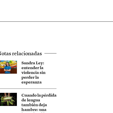
otas relacionadas
Sandra Ley:
entender la
violencia sin
perder la
esperanza
Cuando la pérdida
de lengua
también deja
hambre: una