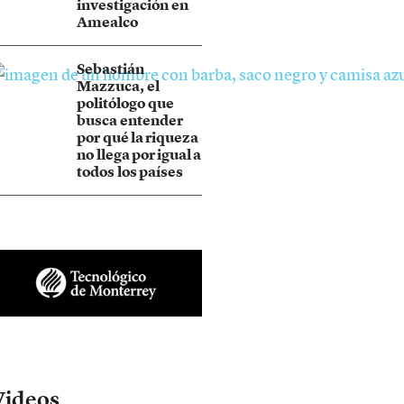
investigación en
Amealco
Sebastián
Mazzuca, el
politólogo que
busca entender
por qué la riqueza
no llega por igual a
todos los países
Videos