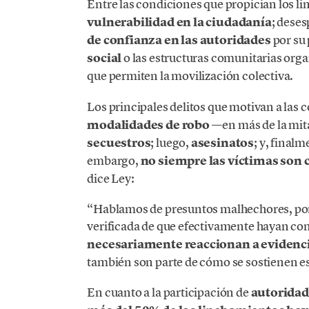
Entre las condiciones que propician los l
vulnerabilidad en la ciudadanía
; deses
de confianza en las autoridades
por su 
social
o las estructuras comunitarias orga
que permiten la movilización colectiva.
Los principales delitos que motivan a las
modalidades de robo
—en más de la mita
secuestros
; luego,
asesinatos
; y, final
embargo,
no siempre las víctimas son c
dice Ley:
“Hablamos de presuntos malhechores, po
verificada de que efectivamente hayan com
necesariamente reaccionan a evidenc
también son parte de cómo se sostienen es
En cuanto a la participación de
autoridade