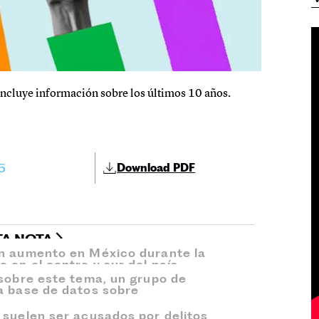
incluye información sobre los últimos 10 años.
25
Download PDF
TA NOTA
un aumento en México durante la
 en el centro y sur del país.
 sobre este tema, un grupo de
a base de datos sobre
 suelen ser acusados por delitos