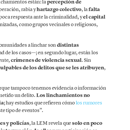
inchamientos están: la
percepción de
peración, rabia y
hartazgo colectivo
, la
falta
poca respuesta ante la criminalidad, y
el capital
nizadas, como grupos vecinales o religiosos,
 comunidades a linchar son
distintas
d de los casos—; en segundo lugar, están los
mente,
crímenes de violencia sexual
. Sin
ulpables de los delitos que se les atribuyen
,
rque tampoco tenemos evidencia o información
etido un delito.
Los linchamientos no
ia
; hay estudios que refieren cómo
los rumores
te tipo de eventos”.
s y policías
, la LEM revela que
solo en poco