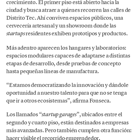
crecimiento. El primer piso está abierto hacia la
ciudad y busca atraer a quienes recorren las calles de
Distrito Tec. Ahí conviven espacios públicos, una
cervecería artesanal y un showroom donde las
residentes exhiben prototipos y productos.
startups
Más adentro aparecen los hangares y laboratorios:
espacios modulares capaces de adaptarse a distintas
etapas de desarrollo, desde pruebas de concepto
hasta pequeñas líneas de manufactura.
“Estamos democratizando la innovación y dándole
oportunidad a nuestro talento para que no se tenga
que ir a otros ecosistemas”, afirma Fonseca.
Los llamados “
”, ubicados entre el
startup
garages
segundo y cuarto piso, están destinados a empresas
más avanzadas. Pero también cumplen otra función:
hacer visible el recorrido emprendedor.