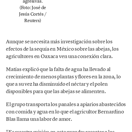
agresivas.
(Foto: José de
Jesús Cortés /
Reuters)
Aunque se necesita más investigación sobre los
efectos de la sequía en México sobre las abejas, los
agricultores en Oaxaca ven una conexión clara.
Matías explicó que la falta de agua ha llevado al
crecimiento de menos plantas y flores en la zona, lo
que a su vez ha disminuido el néctar y el polen
disponibles para que las abejas se alimenten.
El grupo transporta los panales a apiarios abastecidos
con comida y agua en lo que el agricultor Bernardino
Blas llama una labor de amor.
“Es nuestra misión en este mundo: rescatar a las