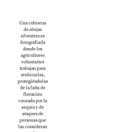
Una colmena
de abejas
silvestres es
fotografiada
donde los
agricultores
voluntarios
trabajan para
reubicarlas,
protegiéndolas
de la falta de
floración
causada por la
sequía y de
ataques de
personas que
las consideran