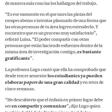
de manera más concisa los hallazgos del trabajo.
“Es ese momento en el que unes las piezas del
rompecabezas e intentas plasmarlo de una forma que
las otras personas de tu área logren entenderlo. Y
encuentro que es un proceso muy satisfactorio”,
reforzó Luisa. “El poder compartir con otras
personas que están haciendo esfuerzos dentro de la
misma área de investigación contigo,
es bastante
gratificante
”.
La profesora Lugo contó que ella ha comprobado que
desde tercer semestre
los estudiantes ya pueden
elaborar
de una gran calidad
y en retos de
papers
cinco semanas.
“He descubierto que el énfasis en primer lugar debe
ser
en compartir y comunicar
”, dijo Lugo quien