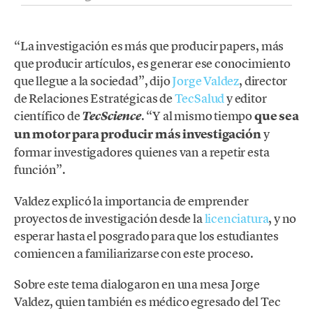
“La investigación es más que producir papers, más
que producir artículos, es generar ese conocimiento
que llegue a la sociedad”, dijo
Jorge Valdez
, director
de Relaciones Estratégicas de
TecSalud
y editor
científico de
. “Y al mismo tiempo
que sea
TecScience
un motor para producir más investigación
y
formar investigadores quienes van a repetir esta
función”.
Valdez explicó la importancia de emprender
proyectos de investigación desde la
licenciatura
, y no
esperar hasta el posgrado para que los estudiantes
comiencen a familiarizarse con este proceso.
Sobre este tema dialogaron en una mesa Jorge
Valdez, quien también es médico egresado del Tec