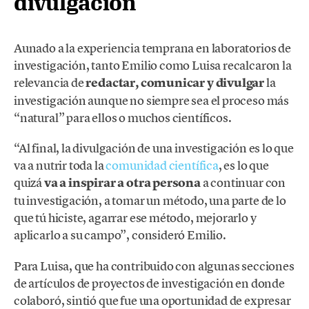
divulgación
Aunado a la experiencia temprana en laboratorios de
investigación, tanto Emilio como Luisa recalcaron la
relevancia de
redactar, comunicar y divulgar
la
investigación aunque no siempre sea el proceso más
“natural” para ellos o muchos científicos.
“Al final, la divulgación de una investigación es lo que
va a nutrir toda la
comunidad científica
, es lo que
quizá
va a inspirar a otra persona
a continuar con
tu investigación, a tomar un método, una parte de lo
que tú hiciste, agarrar ese método, mejorarlo y
aplicarlo a su campo”, consideró Emilio.
Para Luisa, que ha contribuido con algunas secciones
de artículos de proyectos de investigación en donde
colaboró, sintió que fue una oportunidad de expresar