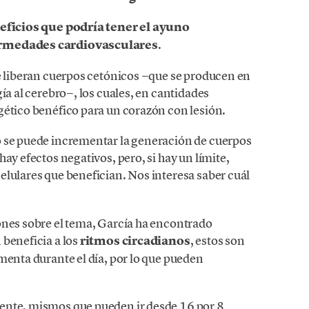
eficios que podría tener el ayuno
fermedades cardiovasculares
.
se liberan cuerpos cetónicos −que se producen en
ía al cerebro−, los cuales, en cantidades
gético benéfico para un corazón con lesión.
o se puede incrementar la generación de cuerpos
ay efectos negativos, pero, si hay un límite,
elulares que benefician. Nos interesa saber cuál
ones sobre el tema, García ha encontrado
beneficia a los
ritmos circadianos
, estos son
menta durante el día, por lo que pueden
ente, mismos que pueden ir desde 16 por 8