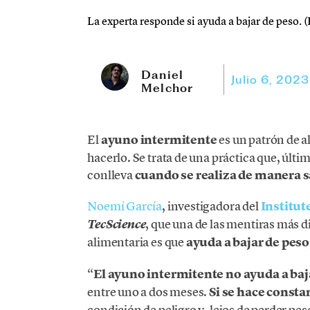
La experta responde si ayuda a bajar de peso. (
Daniel
Julio 6, 2023
Melchor
El
ayuno intermitente
es un patrón de a
hacerlo. Se trata de una práctica que, últ
conlleva
cuando se realiza de manera 
Noemí García
, investigadora del
Institut
, que una de las mentiras más di
TecScience
alimentaria es que
ayuda a bajar de peso
“
El ayuno intermitente no ayuda a baj
entre uno a dos meses.
Si se hace const
condición de peligro y, lejos de perder pes