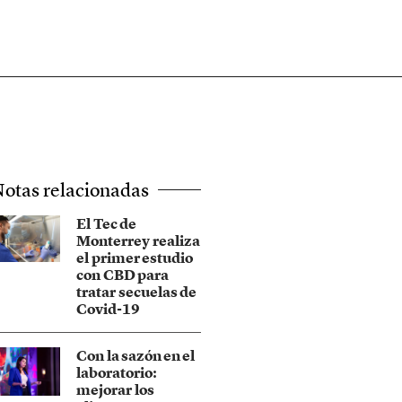
otas relacionadas
El Tec de
Monterrey realiza
el primer estudio
con CBD para
tratar secuelas de
Covid-19
Con la sazón en el
laboratorio:
mejorar los