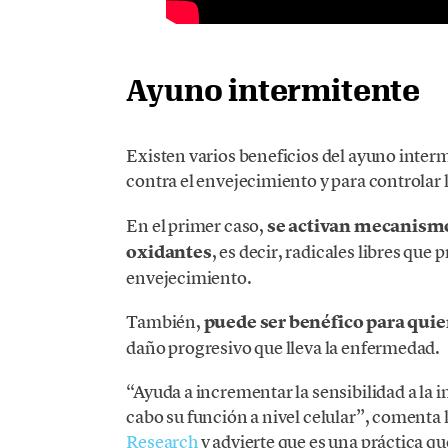
Ayuno intermitente
Existen varios beneficios del ayuno interm
contra el envejecimiento y para controlar l
En el primer caso,
se activan mecanismo
oxidantes
, es decir, radicales libres que
envejecimiento.
También,
puede ser benéfico para quie
daño progresivo que lleva la enfermedad.
“Ayuda a incrementar la sensibilidad a la in
cabo su función a nivel celular”, comenta 
Research
y advierte que es una práctica q