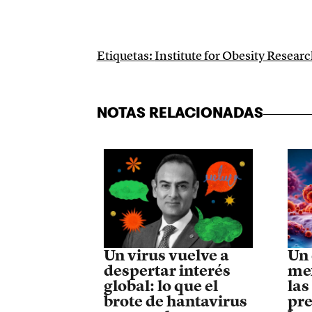
Etiquetas:
Institute for Obesity Researc
NOTAS RELACIONADAS
Un virus vuelve a
Un 
despertar interés
mex
global: lo que el
las
brote de hantavirus
pre