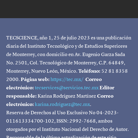
TECSCIENCE, año 1, 25 de julio 2023 es una publicación
diaria del Instituto Tecnológico y de Estudios Superiores
de Monterrey, con domicilio en Av. Eugenio Garza Sada
No. 2501, Col. Tecnológico de Monterrey, C.P. 64849,
Monterrey, Nuevo León, México.
Teléfono:
52 81 8358
2000.
Página web:
https://tec.mx/
Correo
electrónico:
tecservices@servicios.tec.mx
Editor
responsable:
Karina Rodríguez Martínez
Correo
electrónico:
karina.rodriguez@tec.mx
.
Reserva de Derechos al Uso Exclusivo No 04-2023-
011613334700-102, ISSN: 2992-7668, ambos
otorgados por el Instituto Nacional del Derecho de Autor.
Responsable de la última actualización de este sitio,