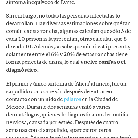
síntoma inequívoco de Lyme.
Sin embargo, no todas las personas infectadas lo
desarrollan. Hay diversas estimaciones sobre qué tan
común es esta roncha, algunas calculan que sólo 3 de
cada 10 personas la presentan, otras calculan que 8
de cada 10. Además, se sabe que aún si está presente,
solamente entre el 6% y 20% de estas ronchas tiene
forma perfecta de diana, lo cual
vuelve confuso el
diagnóstico.
El primer y único síntoma de ‘Alicia’ al inicio, fue un
sarpullido con comezón después de entrar en
contacto con un nido de
pájaros
en la Ciudad de
México. Durante dos semanas visitó a varios
dermatólogos, quienes le diagnosticaron dermatitis
nerviosa, causada por estrés. Después de cuatro
semanas con el sarpullido, aparecieron otros
síntomas.
“Se me bajó la temperatura, se me bajó