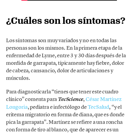
¿Cuáles son los síntomas?
Los síntomas son muy variados y no en todas las
personas son los mismos. En la primera etapa de la
enfermedad de Lyme, entre 3 y 30 días después de la
mordida de garrapata, típicamente hay fiebre, dolor
de cabeza, cansancio, dolor de articulaciones y
músculos.
Para diagnosticarla “tienes que tener este cuadro
clínico” comenta para
,
César Martínez
TecScience
Longoria
, pediatra e infectólogo de
TecSalud
, “y el
eritema migratorio en forma de diana, que es donde
pica la garrapata”. Martínez se refiere a una roncha
con forma de tiro al blanco, que de aparecer es un