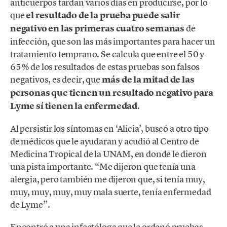
anticuerpos tardan varios días en producirse, por lo
que
el resultado de la prueba puede salir
negativo en las primeras cuatro semanas
de
infección, que son las más importantes para hacer un
tratamiento temprano. Se calcula que entre el 50 y
65% de los resultados de estas pruebas son falsos
negativos, es decir, que
más de la mitad de las
personas que tienen un resultado negativo para
Lyme sí tienen la enfermedad
.
Al persistir los síntomas en ‘Alicia’, buscó a otro tipo
de médicos que le ayudaran y acudió al Centro de
Medicina Tropical de la UNAM, en donde le dieron
una pista importante. “Me dijeron que tenía una
alergia, pero también me dijeron que, si tenía muy,
muy, muy, muy, muy mala suerte, tenía enfermedad
de Lyme”.
Encontró a una infectóloga que le ordenó pruebas,