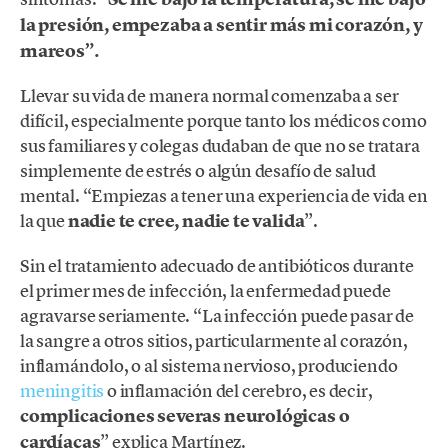
la presión, empezaba a sentir más mi corazón, y
mareos”.
Llevar su vida de manera normal comenzaba a ser
difícil, especialmente porque tanto los médicos como
sus familiares y colegas dudaban de que no se tratara
simplemente de estrés o algún desafío de salud
mental. “Empiezas a tener una experiencia de vida en
la que
nadie te cree, nadie te valida
”.
Sin el tratamiento adecuado de antibióticos durante
el primer mes de infección, la enfermedad puede
agravarse seriamente. “La infección puede pasar de
la sangre a otros sitios, particularmente al corazón,
inflamándolo, o al sistema nervioso, produciendo
meningitis
o inflamación del cerebro, es decir,
complicaciones severas neurológicas o
cardíacas
” explica Martínez.