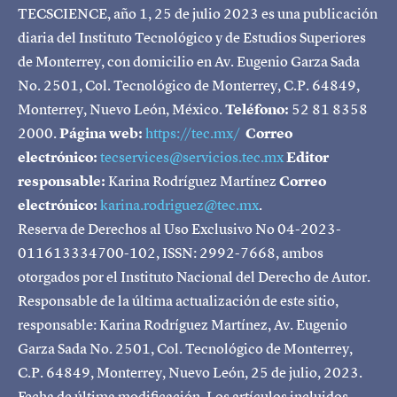
TECSCIENCE, año 1, 25 de julio 2023 es una publicación
diaria del Instituto Tecnológico y de Estudios Superiores
de Monterrey, con domicilio en Av. Eugenio Garza Sada
No. 2501, Col. Tecnológico de Monterrey, C.P. 64849,
Monterrey, Nuevo León, México.
Teléfono:
52 81 8358
2000.
Página web:
https://tec.mx/
Correo
electrónico:
tecservices@servicios.tec.mx
Editor
responsable:
Karina Rodríguez Martínez
Correo
electrónico:
karina.rodriguez@tec.mx
.
Reserva de Derechos al Uso Exclusivo No 04-2023-
011613334700-102, ISSN: 2992-7668, ambos
otorgados por el Instituto Nacional del Derecho de Autor.
Responsable de la última actualización de este sitio,
responsable: Karina Rodríguez Martínez, Av. Eugenio
Garza Sada No. 2501, Col. Tecnológico de Monterrey,
C.P. 64849, Monterrey, Nuevo León, 25 de julio, 2023.
Fecha de última modificación. Los artículos incluidos