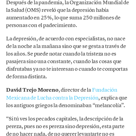
Después de la pandemia, la Organización Mundial de
la Salud (OMS) reveló que la depresión había
aumentado en 25%, lo que suma 250 millones de
personas con el padecimiento.
La depresión, de acuerdo con especialistas, no nace
de la noche a la mañana sino que se gesta a través de
los años. Se puede notar cuando la tristeza no es
pasajera sino una constante, cuando las cosas que
disfrutabas ya no te interesan o cuando te comportas
de forma distinta.
David Trejo Moreno
, director de la
Fundación
Mexicana de Lucha contra la Depresión
, explica que
los antiguos griegos la denominaban “melancolía”.
“Si tú ves los pecados capitales, la descripción de la
pereza, pues no es pereza sino depresión, esta parte
de no hacer nada, de no querer levantarte no es