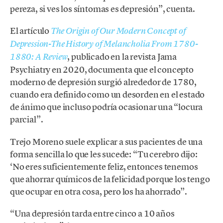
pereza, si ves los síntomas es depresión”, cuenta.
El artículo
The Origin of Our Modern Concept of
Depression-The History of Melancholia From 1780-
, publicado en la revista Jama
1880: A Review
Psychiatry en 2020, documenta que el concepto
moderno de depresión surgió alrededor de 1780,
cuando era definido como un desorden en el estado
de ánimo que incluso podría ocasionar una “locura
parcial”.
Trejo Moreno suele explicar a sus pacientes de una
forma sencilla lo que les sucede: “Tu cerebro dijo:
‘No eres suficientemente feliz, entonces tenemos
que ahorrar químicos de la felicidad porque los tengo
que ocupar en otra cosa, pero los ha ahorrado”.
“Una depresión tarda entre cinco a 10 años