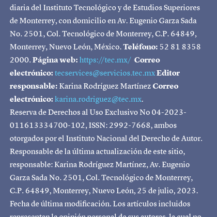
diaria del Instituto Tecnológico y de Estudios Superiores
de Monterrey, con domicilio en Av. Eugenio Garza Sada
No. 2501, Col. Tecnológico de Monterrey, C.P. 64849,
Monterrey, Nuevo León, México.
Teléfono:
52 81 8358
2000.
Página web:
https://tec.mx/
Correo
electrónico:
tecservices@servicios.tec.mx
Editor
responsable:
Karina Rodríguez Martínez
Correo
electrónico:
karina.rodriguez@tec.mx
.
Reserva de Derechos al Uso Exclusivo No 04-2023-
011613334700-102, ISSN: 2992-7668, ambos
otorgados por el Instituto Nacional del Derecho de Autor.
Responsable de la última actualización de este sitio,
responsable: Karina Rodríguez Martínez, Av. Eugenio
Garza Sada No. 2501, Col. Tecnológico de Monterrey,
C.P. 64849, Monterrey, Nuevo León, 25 de julio, 2023.
Fecha de última modificación. Los artículos incluidos
representan la opinión personal de sus autores, la cual no