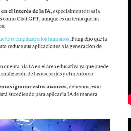
en el interés de la IA
, especialmente tras la
as como Chat GPT, aunque es un tema que ha
os.
uede reemplazar a los humanos
, Fung dijo que la
uto reduce sus aplicaciones a la generación de
n cuenta a la IA en el área educativa ya que puede
onalización de las asesorías y el mentoreo.
mos ignorar estos avances
, debemos estar
está sucediendo para aplicar la IA de manera