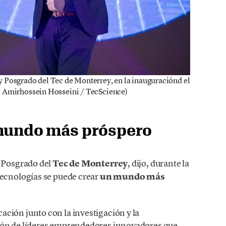
y Posgrado del Tec de Monterrey, en la inauguraciónd el
: Amirhossein Hosseini / TecScience)
 mundo más próspero
y Posgrado del
Tec de Monterrey
, dijo, durante la
tecnologías se puede crear
un mundo más
ción junto con la investigación y la
ión de líderes emprendedores innovadores que