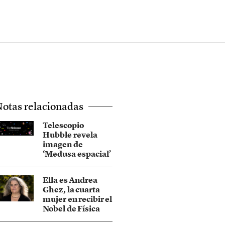
otas relacionadas
Telescopio
Hubble revela
imagen de
‘Medusa espacial’
Ella es Andrea
Ghez, la cuarta
mujer en recibir el
Nobel de Física