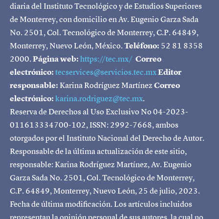
diaria del Instituto Tecnológico y de Estudios Superiores
de Monterrey, con domicilio en Av. Eugenio Garza Sada
No. 2501, Col. Tecnológico de Monterrey, C.P. 64849,
Monterrey, Nuevo León, México.
Teléfono:
52 81 8358
2000.
Página web:
https://tec.mx/
Correo
electrónico:
tecservices@servicios.tec.mx
Editor
responsable:
Karina Rodríguez Martínez
Correo
electrónico:
karina.rodriguez@tec.mx
.
Reserva de Derechos al Uso Exclusivo No 04-2023-
011613334700-102, ISSN: 2992-7668, ambos
otorgados por el Instituto Nacional del Derecho de Autor.
Responsable de la última actualización de este sitio,
responsable: Karina Rodríguez Martínez, Av. Eugenio
Garza Sada No. 2501, Col. Tecnológico de Monterrey,
C.P. 64849, Monterrey, Nuevo León, 25 de julio, 2023.
Fecha de última modificación. Los artículos incluidos
representan la opinión personal de sus autores, la cual no