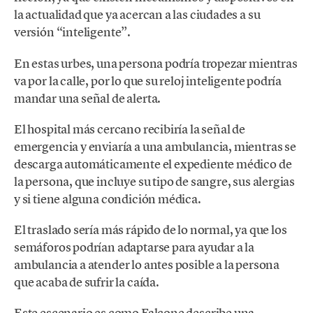
la actualidad que ya acercan a las ciudades a su
versión “inteligente”.
En estas urbes, una persona podría tropezar mientras
va por la calle, por lo que su reloj inteligente podría
mandar una señal de alerta.
El hospital más cercano recibiría la señal de
emergencia y enviaría a una ambulancia, mientras se
descarga automáticamente el expediente médico de
la persona, que incluye su tipo de sangre, sus alergias
y si tiene alguna condición médica.
El traslado sería más rápido de lo normal, ya que los
semáforos podrían adaptarse para ayudar a la
ambulancia a atender lo antes posible a la persona
que acaba de sufrir la caída.
Este escenario es como Falcone describe una