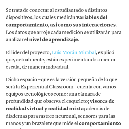
Se trata de conectar al estudiantado a distintos
dispositivos, los cuales medirán
variables del
comportamiento, así como sus interacciones
.
Los datos que arroje cada medición se utilizarán para
analizar el
nivel de aprendizaje
.
El líder del proyecto,
Luis Morán Mirabal
, explicó
que, actualmente, están experimentando a menor
escala, de manera individual.
Dicho espacio −que es la versión pequeña de lo que
será la Experiential Classroom− cuenta con varios
equipos tecnológicos como: una cámara de
profundidad que observa el esqueleto;
visores de
realidad virtual y realidad mixta;
además de
diademas para rastreo neuronal, sensores para las
manos y un brazalete que mide el
comportamiento