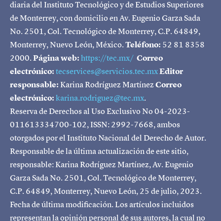
diaria del Instituto Tecnológico y de Estudios Superiores
de Monterrey, con domicilio en Av. Eugenio Garza Sada
No. 2501, Col. Tecnológico de Monterrey, C.P. 64849,
Monterrey, Nuevo León, México.
Teléfono:
52 81 8358
2000.
Página web:
https://tec.mx/
Correo
electrónico:
tecservices@servicios.tec.mx
Editor
responsable:
Karina Rodríguez Martínez
Correo
electrónico:
karina.rodriguez@tec.mx
.
Reserva de Derechos al Uso Exclusivo No 04-2023-
011613334700-102, ISSN: 2992-7668, ambos
otorgados por el Instituto Nacional del Derecho de Autor.
Responsable de la última actualización de este sitio,
responsable: Karina Rodríguez Martínez, Av. Eugenio
Garza Sada No. 2501, Col. Tecnológico de Monterrey,
C.P. 64849, Monterrey, Nuevo León, 25 de julio, 2023.
Fecha de última modificación. Los artículos incluidos
representan la opinión personal de sus autores, la cual no