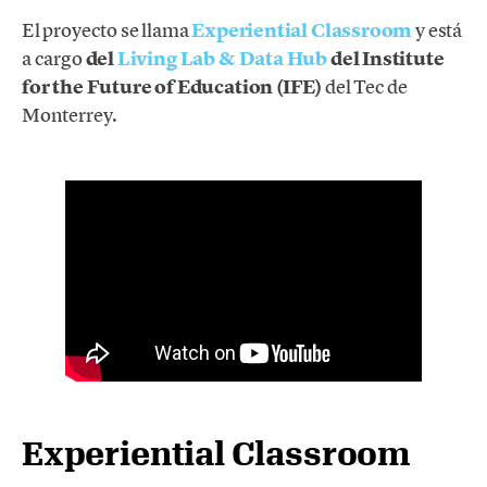
El proyecto se llama
Experiential Classroom
y está
a cargo
del
Living Lab & Data Hub
del Institute
for the Future of Education (IFE)
del Tec de
Monterrey.
Experiential Classroom