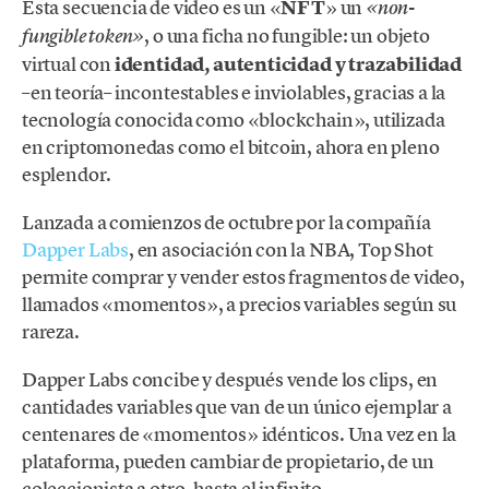
Esta secuencia de video es un «
NFT
» un
«non-
, o una ficha no fungible: un objeto
fungible token»
virtual con
identidad, autenticidad y trazabilidad
–en teoría– incontestables e inviolables, gracias a la
tecnología conocida como «blockchain», utilizada
en criptomonedas como el bitcoin, ahora en pleno
esplendor.
Lanzada a comienzos de octubre por la compañía
Dapper Labs
, en asociación con la NBA, Top Shot
permite comprar y vender estos fragmentos de video,
llamados «momentos», a precios variables según su
rareza.
Dapper Labs concibe y después vende los clips, en
cantidades variables que van de un único ejemplar a
centenares de «momentos» idénticos. Una vez en la
plataforma, pueden cambiar de propietario, de un
coleccionista a otro, hasta el infinito.