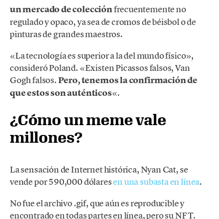
un mercado de colección
frecuentemente no
regulado y opaco, ya sea de cromos de béisbol o de
pinturas de grandes maestros.
«La tecnología es superior a la del mundo físico»,
consideró Poland. «Existen Picassos falsos, Van
Gogh falsos.
Pero, tenemos la confirmación de
que estos son auténticos
«.
¿Cómo un meme vale
millones?
La sensación de Internet histórica, Nyan Cat, se
vende por 590,000 dólares
en una subasta en línea
.
No fue el archivo .gif, que aún es reproducible y
encontrado en todas partes en línea, pero su NFT.