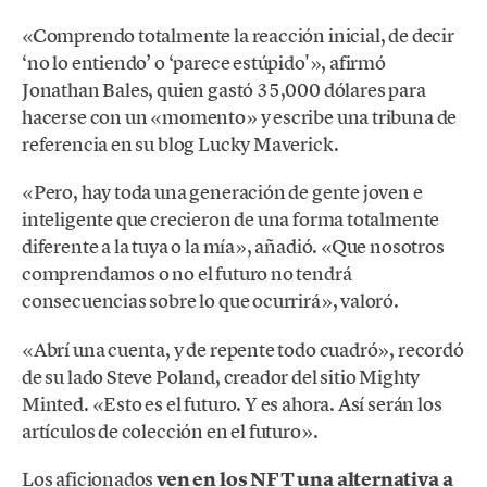
«Comprendo totalmente la reacción inicial, de decir
‘no lo entiendo’ o ‘parece estúpido'», afirmó
Jonathan Bales, quien gastó 35,000 dólares para
hacerse con un «momento» y escribe una tribuna de
referencia en su blog Lucky Maverick.
«Pero, hay toda una generación de gente joven e
inteligente que crecieron de una forma totalmente
diferente a la tuya o la mía», añadió. «Que nosotros
comprendamos o no el futuro no tendrá
consecuencias sobre lo que ocurrirá», valoró.
«Abrí una cuenta, y de repente todo cuadró», recordó
de su lado Steve Poland, creador del sitio Mighty
Minted. «Esto es el futuro. Y es ahora. Así serán los
artículos de colección en el futuro».
Los aficionados
ven en los NFT una alternativa a