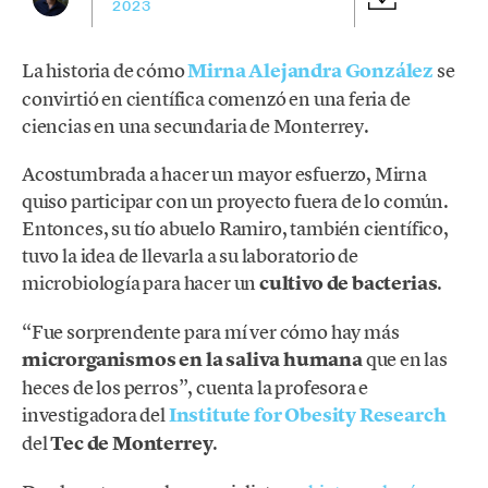
2023
La historia de cómo
Mirna Alejandra González
se
convirtió en científica comenzó en una feria de
ciencias en una secundaria de Monterrey.
Acostumbrada a hacer un mayor esfuerzo, Mirna
quiso participar con un proyecto fuera de lo común.
Entonces, su tío abuelo Ramiro, también científico,
tuvo la idea de llevarla a su laboratorio de
microbiología para hacer un
cultivo de bacterias
.
“Fue sorprendente para mí ver cómo hay más
microrganismos en la saliva humana
que en las
heces de los perros”, cuenta la profesora e
investigadora del
Institute for Obesity Research
del
Tec de Monterrey
.