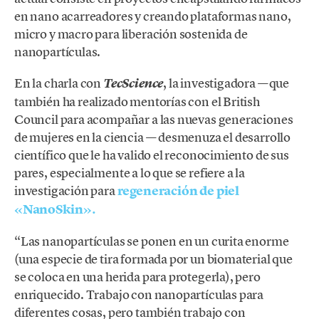
en nano acarreadores y creando plataformas nano,
micro y macro para liberación sostenida de
nanopartículas.
En la charla con
, la investigadora —que
TecScience
también ha realizado mentorías con el British
Council para acompañar a las nuevas generaciones
de mujeres en la ciencia — desmenuza el desarrollo
científico que le ha valido el reconocimiento de sus
pares, especialmente a lo que se refiere a la
investigación para
regeneración de piel
«NanoSkin».
“Las nanopartículas se ponen en un curita enorme
(una especie de tira formada por un biomaterial que
se coloca en una herida para protegerla), pero
enriquecido. Trabajo con nanopartículas para
diferentes cosas, pero también trabajo con