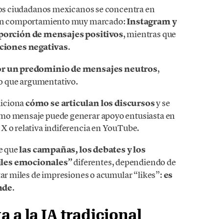
 los ciudadanos mexicanos se concentra en
a un comportamiento muy marcado:
Instagram y
porción de mensajes positivos
, mientras que
ciones negativas
.
por un predominio de mensajes neutros
,
o que argumentativo.
diciona
cómo se articulan los discursos
y se
smo mensaje puede generar apoyo entusiasta en
X o relativa indiferencia en YouTube.
re que
las campañas, los debates y los
iles emocionales”
diferentes, dependiendo de
tar miles de impresiones o acumular “likes”:
es
nde
.
a a la IA tradicional