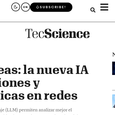
SUBSCRIBE!
EN
N
eas: la nueva IA
iones y
ticas en redes
e (LLM) permiten analizar mejor el