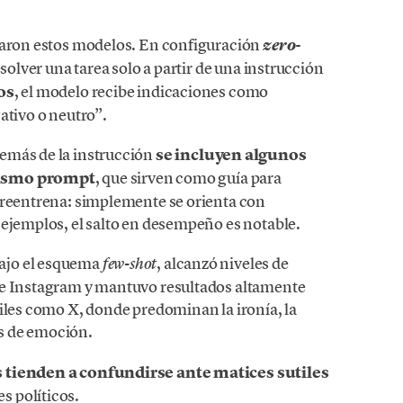
usaron estos modelos. En configuración
zero-
esolver una tarea solo a partir de una instrucción
os
, el modelo recibe indicaciones como
ativo o neutro”.
demás de la instrucción
se incluyen algunos
mismo prompt
, que sirven como guía para
 reentrena: simplemente se orienta con
 ejemplos, el salto en desempeño es notable.
ajo el esquema
, alcanzó niveles de
few-shot
 e Instagram y mantuvo resultados altamente
ciles como X, donde predominan la ironía, la
s de emoción.
s
tienden a confundirse ante matices sutiles
s políticos.