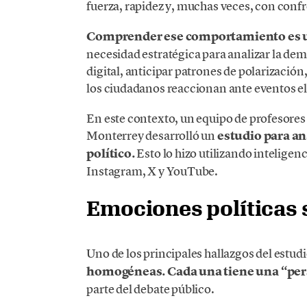
fuerza, rapidez y, muchas veces, con conf
Comprender ese comportamiento es u
necesidad estratégica para analizar la d
digital, anticipar patrones de polarizació
los ciudadanos reaccionan ante eventos el
En este contexto, un equipo de profesores
Monterrey desarrolló un
estudio para a
político.
Esto lo hizo utilizando inteligen
Instagram, X y YouTube.
Emociones políticas 
Uno de los principales hallazgos del estud
homogéneas. Cada una tiene una “per
parte del debate público.