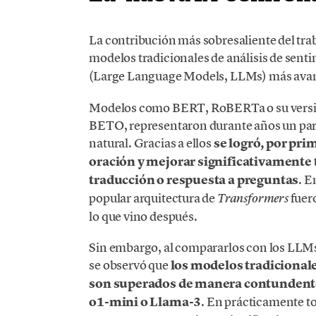
La contribución más sobresaliente del tra
modelos tradicionales de análisis de sent
(Large Language Models, LLMs) más avanz
Modelos como BERT, RoBERTa o su versió
BETO, representaron durante años un par
natural. Gracias a ellos
se logró, por pri
oración y mejorar significativamente t
traducción o respuesta a preguntas
. E
popular arquitectura de
fuero
Transformers
lo que vino después.
Sin embargo, al compararlos con los LLMs a
se observó que
los modelos tradicional
son superados de manera contundent
o1-mini o Llama-3
. En prácticamente to