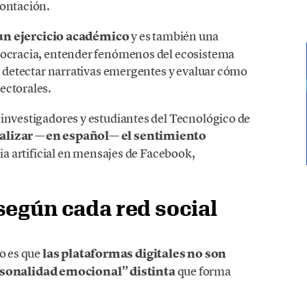
rontación.
n ejercicio académico
y es también una
emocracia, entender fenómenos del ecosistema
n, detectar narrativas emergentes y evaluar cómo
ectorales.
 investigadores y estudiantes del Tecnológico de
nalizar —en español— el sentimiento
cia artificial en mensajes de Facebook,
según cada red social
io es
que
las p
lataformas digitales no son
sonalidad emocional” distinta
que forma