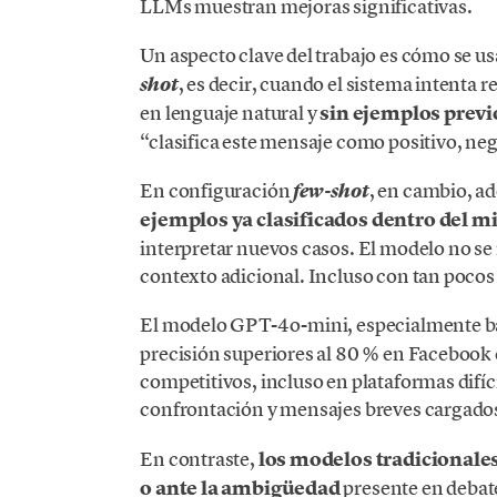
LLMs muestran mejoras significativas.
Un aspecto clave del trabajo es cómo se 
, es decir, cuando el sistema intenta r
shot
en lenguaje natural y
sin ejemplos previ
“clasifica este mensaje como positivo, neg
En configuración
, en cambio, a
few-shot
ejemplos ya clasificados dentro del 
interpretar nuevos casos. El modelo no se
contexto adicional. Incluso con tan pocos
El modelo GPT-4o-mini, especialmente b
precisión superiores al 80 % en Facebook
competitivos, incluso en plataformas difí
confrontación y mensajes breves cargado
En contraste,
los modelos tradicionale
o ante la ambigüedad
presente en debate