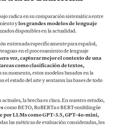
bajo radica en su comparación sistemática entre
imiento y
los grandes modelos de lenguaje
ados disponibles en la actualidad.
n entrenada específicamente para español,
teaguas en el procesamiento de lenguaje
mera vez, capturar mejor el contexto de una
areas como clasificación de textos,
n su momento, estos modelos basados en la
n el estado del arte y sentaron las bases de todo
ctuales, la brecha es clara. En nuestro estudio,
es
como BETO, RoBERTa o BERT-multilingüe
e por LLMs como GPT-3.5, GPT-4o-mini,
das las métricas de evaluación consideradas, los