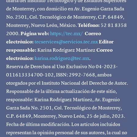
diaria del Instituto Tecnológico y de Estudios Superiores
de Monterrey, con domicilio en Av. Eugenio Garza Sada
No. 2501, Col. Tecnológico de Monterrey, C.P. 64849,
Monterrey, Nuevo León, México.
Teléfono:
52 81 8358
2000.
Página web:
https://tec.mx/
Correo
electrónico:
tecservices@servicios.tec.mx
Editor
responsable:
Karina Rodríguez Martínez
Correo
electrónico:
karina.rodriguez@tec.mx
.
Reserva de Derechos al Uso Exclusivo No 04-2023-
011613334700-102, ISSN: 2992-7668, ambos
otorgados por el Instituto Nacional del Derecho de Autor.
Responsable de la última actualización de este sitio,
responsable: Karina Rodríguez Martínez, Av. Eugenio
Garza Sada No. 2501, Col. Tecnológico de Monterrey,
C.P. 64849, Monterrey, Nuevo León, 25 de julio, 2023.
Fecha de última modificación. Los artículos incluidos
representan la opinión personal de sus autores, la cual no