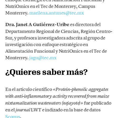
NutriOmics en el Tec de Monterrey, Campus
Monterrey.
marilena.antunes@tec.mx
Dra. Janet A Gutiérrez-Uribe
es directora del
Departamento Regional de Ciencias, Región Centro-
Sur, y profesora investigadora adscrita al grupo de
investigación con enfoque estratégico en
Alimentación Funcional y NutriOmics en el Tec de
Monterrey.
jagu@tec.mx
¿Quieres saber más?
En el artículo científico
«Protein-phenolic aggregates
with anti-inflammatory activity recovered from maize
fue publicado
nixtamalization wastewaters (nejayote)»
en el
LWT e indizado en la base de datos
journal
Scopus
.