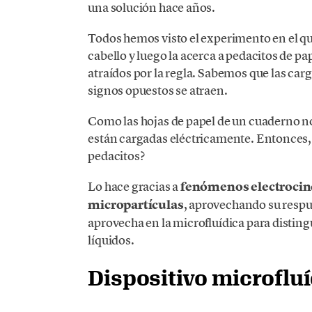
una solución hace años.
Todos hemos visto el experimento en el que
cabello y luego la acerca a pedacitos de pa
atraídos por la regla. Sabemos que las carg
signos opuestos se atraen.
Como las hojas de papel de un cuaderno n
están cargadas eléctricamente. Entonces, ¿
pedacitos?
Lo hace gracias a
fenómenos electrocin
micropartículas
, aprovechando su respu
aprovecha en la microfluídica para disting
líquidos.
Dispositivo microflu