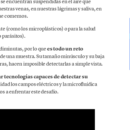
 se encuentran suspendidas en el aire que
estras venas, en nuestras lágrimas y saliva, en
 que comemos.
e (como los microplásticos) o para la salud
 parásitos).
diminutas, por lo que
es todo un reto
de una muestra. Su tamaño minúsculo y su baja
as, hacen imposible detectarlas a simple vista.
r tecnologías capaces de detectar su
idad los campos eléctricos y la microfluídica
s a enfrentar este desafío.