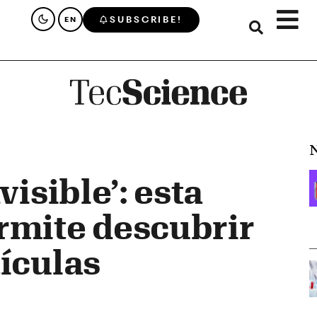
SUBSCRIBE!
EN
N
visible’: esta
rmite descubrir
tículas