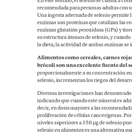
En este sentido, el selenio se clasifica c
recomendada para personas adultas con u
Una ingesta adecuada de selenio permite l
enzimas son proteínas que catalizan las re
enzimas glutatión peroxidasa (GPx) y tio
su estructura átomos de selenio, y cuando
la dieta, la actividad de ambas enzimas se
Alimentos como cereales, carnes rojas
brócoli son una excelente fuente del s
proporcionalmente a su concentración en lo
selenio, incrementan los riegos del desarro
Diversas investigaciones han demostrado e
indicando que cuando este mineral es adm
decir, en dosis mayores a las recomendadas
proliferación de células cancerígenas. Po
niveles superiores a 350 µg de selenio pued
selenio en alimentos es una alternativa p