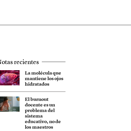
otas recientes
La molécula que
mantiene los ojos
hidratados
El burnout
docente es un
problema del
sistema
educativo, no de
los maestros