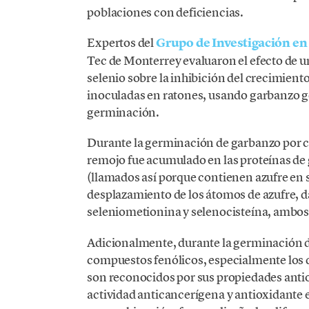
poblaciones con deficiencias.
Expertos del
Grupo de Investigación e
Tec de Monterrey evaluaron el efecto de u
selenio sobre la inhibición del crecimient
inoculadas en ratones, usando garbanzo g
germinación.
Durante la germinación de garbanzo por cua
remojo fue acumulado en las proteínas de
(llamados así porque contienen azufre en s
desplazamiento de los átomos de azufre, d
seleniometionina y selenocisteína, ambos
Adicionalmente, durante la germinación d
compuestos fenólicos, especialmente los 
son reconocidos por sus propiedades antio
actividad anticancerígena y antioxidante 