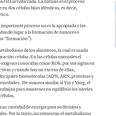
s está involucrada. La mitosis es el proceso
en dos células hijas idénticas, es decir,
tica.
e importante proceso no es la apropiada y las
dando lugar a la formación de tumores o
“formación”).
ma
metabolismo de los alimentos, la cual es usada
aración celular. En las células normales el
 oxígeno conocidas como ROS, por sus siglas en
tivas y cuando hay un exceso de ellas,
principales biomoléculas (ADN, ARN, proteínas y
fermedades. De manera similar al Yin y Yang, el
rabajan para mantener en equilibrio los niveles
células.
n cantidad de energía para su división y
ales. Por lo tanto, incrementan el metabolismo