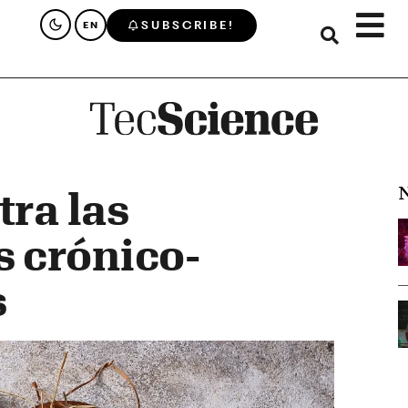
SUBSCRIBE!
EN
N
tra las
 crónico-
s