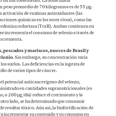
omo un microelemento. La dosis diaria
n peso promedio de 70 kilogramos es de 55 µg.
a activación de enzimas antioxidantes (las
acciones químicas en los seres vivos), como las
rredoxina reductasa (TrxR). Ambas contienen en
 se incrementa el consumo de selenio a través de
 incrementa.
, pescados y mariscos, nueces de Brasil y
elenio
. Sin embargo, su concentración varía
s suelos. Las deficiencias en la ingesta de
llo de varios tipos de cáncer.
l potencial anticancerígeno del selenio,
inistrado en cantidades supranutricionales (es
, o 200 µg/día) reduce el crecimiento y la
r otro lado, se ha determinado que consumir
e resultar tóxico. Aún así, la biofortificación de
ara incrementar su contenido y su consumo en