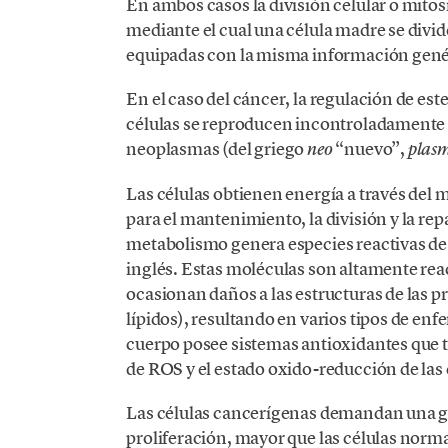
En ambos casos la división celular o mitosi
mediante el cual una célula madre se divide 
equipadas con la misma información gené
En el caso del cáncer, la regulación de est
células se reproducen incontroladamente 
neoplasmas (del griego
“nuevo”,
neo
plas
Las células obtienen energía a través del 
para el mantenimiento, la división y la rep
metabolismo genera especies reactivas de
inglés. Estas moléculas son altamente reac
ocasionan daños a las estructuras de las 
lípidos), resultando en varios tipos de en
cuerpo posee sistemas antioxidantes que t
de ROS y el estado oxido-reducción de las 
Las células cancerígenas demandan una gra
proliferación, mayor que las células norm