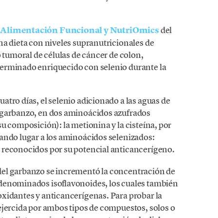
n Alimentación Funcional y NutriOmics
del
na dieta con niveles supranutricionales de
o tumoral de células de cáncer de colon,
erminado enriquecido con selenio durante la
tro días, el selenio adicionado a las aguas de
 garbanzo, en dos aminoácidos azufrados
u composición): la metionina y la cisteína, por
ando lugar a los aminoácidos selenizados:
 reconocidos por su potencial anticancerígeno.
el garbanzo se incrementó la concentración de
denominados isoflavonoides, los cuales también
xidantes y anticancerígenas. Para probar la
ejercida por ambos tipos de compuestos, solos o