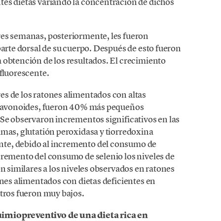
es dietas variando la concentración de dichos
res semanas, posteriormente, les fueron
parte dorsal de su cuerpo. Después de esto fueron
 obtención de los resultados. El crecimiento
fluorescente.
s de los ratones alimentados con altas
oflavonoides, fueron 40% más pequeños
 Se observaron incrementos significativos en las
imas, glutatión peroxidasa y tiorredoxina
te, debido al incremento del consumo de
cremento del consumo de selenio los niveles de
on similares a los niveles observados en ratones
ones alimentados con dietas deficientes en
etros fueron muy bajos.
uimiopreventivo de una dieta rica en