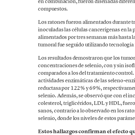
en combinación, fueron diseñadas diferent
compuestos.
Los ratones fueron alimentados durante t
inoculadas las células cancerígenas en la 
alimentados por tres semanas más hasta la
tumoral fue seguido utilizando tecnología 
Los resultados demostraron que los tumore
concentraciones de selenio, con y sin is
comparados a los del tratamiento control.
actividades enzimáticas de las seleno-enz
reductasa por 122% y 69%, respectivamen
selenio. Además, se observó que con el in
colesterol, triglicéridos, LDL y HDL, fuer
sanos, contrario a lo observado en los rat
selenio, donde los niveles de estos parám
Estos hallazgos confirman el efecto q