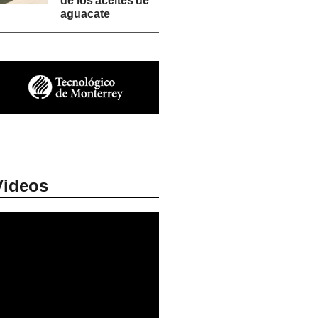
de los aceites de
aguacate
Videos