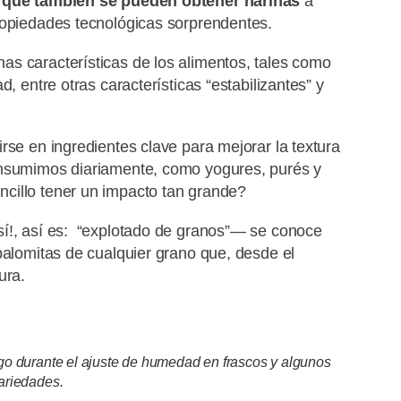
no que también se pueden obtener harinas
a
propiedades tecnológicas sorprendentes.
s características de los alimentos, tales como
d, entre otras características “estabilizantes” y
rse en ingredientes clave para mejorar la textura
onsumimos diariamente, como yogures, purés y
cillo tener un impacto tan grande?
sí!, así es: “explotado de granos”— se conoce
palomitas de cualquier grano que, desde el
ura.
go durante el ajuste de humedad en frascos y algunos
ariedades.