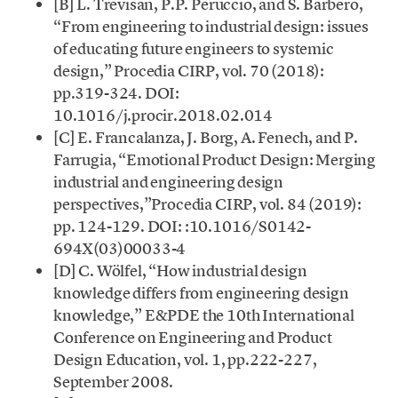
[B] L. Trevisan, P.P. Peruccio, and S. Barbero,
“From engineering to industrial design: issues
of educating future engineers to systemic
design,” Procedia CIRP, vol. 70 (2018):
pp.319-324. DOI:
10.1016/j.procir.2018.02.014
[C] E. Francalanza, J. Borg, A. Fenech, and P.
Farrugia, “Emotional Product Design: Merging
industrial and engineering design
perspectives,”Procedia CIRP, vol. 84 (2019):
pp. 124-129. DOI: :10.1016/S0142-
694X(03)00033-4
[D] C. Wölfel, “How industrial design
knowledge differs from engineering design
knowledge,” E&PDE the 10th International
Conference on Engineering and Product
Design Education, vol. 1, pp.222-227,
September 2008.