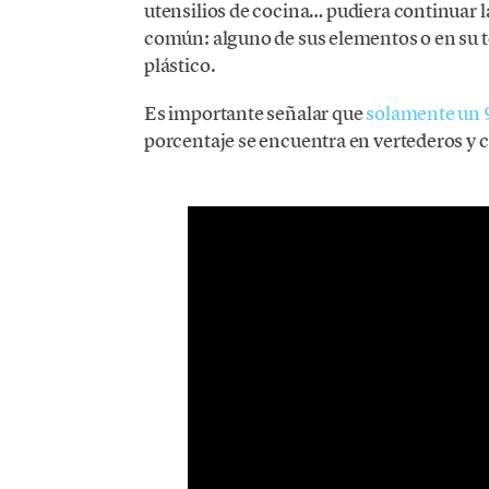
utensilios de cocina… pudiera continuar la
común: alguno de sus elementos o en su t
plástico.
Es importante señalar que
solamente un 9
porcentaje se encuentra en vertederos y 