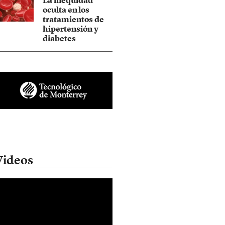
La inequidad
oculta en los
tratamientos de
hipertensión y
diabetes
Videos