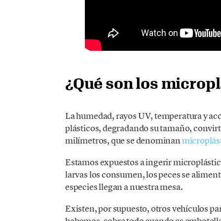
¿Qué son los micropl
La humedad, rayos UV, temperatura y acc
plásticos, degradando su tamaño, convirt
milímetros, que se denominan
microplás
Estamos expuestos a ingerir microplástico
larvas los consumen, los peces se alimentan
especies llegan a nuestra mesa.
Existen, por supuesto, otros vehículos p
bebemos, sobre todo cuando es embotellada