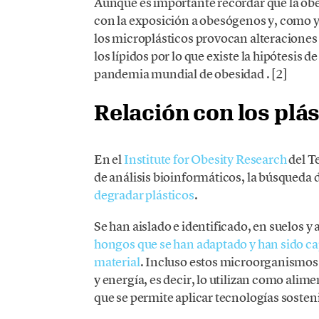
Aunque es importante recordar que la obe
con la exposición a obesógenos y, como y
los microplásticos provocan alteraciones 
los lípidos por lo que existe la hipótesis
pandemia mundial de obesidad . [2]
Relación con los plá
En el
Institute for Obesity Research
del T
de análisis bioinformáticos, la búsqued
degradar plásticos
.
Se han aislado e identificado, en suelos 
hongos que se han adaptado y han sido c
material
. Incluso estos microorganismos 
y energía, es decir, lo utilizan como alim
que se permite aplicar tecnologías sosteni