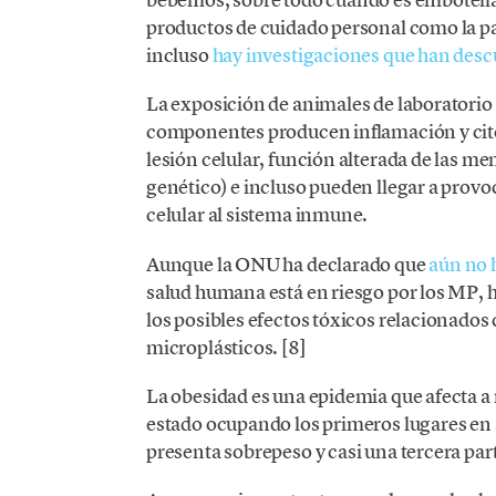
productos de cuidado personal como la pa
incluso
hay investigaciones que han descu
La exposición de animales de laboratorio 
componentes producen inflamación y citot
lesión celular, función alterada de las m
genético) e incluso pueden llegar a provo
celular al sistema inmune.
Aunque la ONU ha declarado que
aún no h
salud humana está en riesgo por los MP, 
los posibles efectos tóxicos relacionado
microplásticos. [8]
La obesidad es una epidemia que afecta a
estado ocupando los primeros lugares en
presenta sobrepeso y casi una tercera par