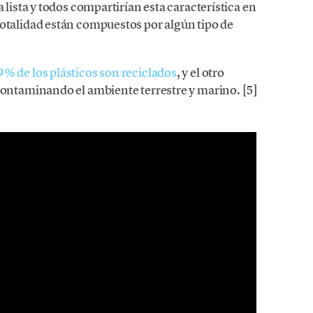
 lista y todos compartirían esta característica en
otalidad están compuestos por algún tipo de
% de los plásticos son reciclados
, y el otro
contaminando el ambiente terrestre y marino. [5]