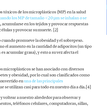
s tóxicos de los microplásticos (MP) en la salud
uando los MP de tamaño <20 µm se inhalan o se
s
, acumularse en los tejidos y provocar respuestas
 células y provocar su muerte. [2]
 cuando promueve la obesidad y el sobrepeso.
 el aumento en la cantidad de adipocitos (un tipo
 es acumular grasa), y esto a su vez afecta el
os microplásticos se han asociado con diversos
tes y obesidad, por lo cual son clasificados como
convertido en
una de las principales
ue se utilizan casi para todo en nuestro día a día.[4]
y voltear a nuestro alrededor para observar y
ntos, teléfonos celulares, computadoras, sillas,