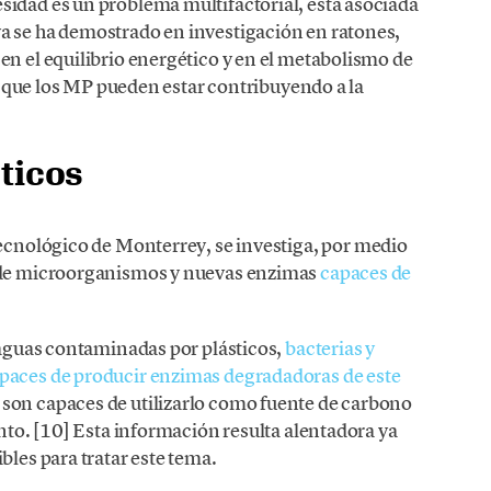
sidad es un problema multifactorial, está asociada
a se ha demostrado en investigación en ratones,
en el equilibrio energético y en el metabolismo de
 de que los MP pueden estar contribuyendo a la
sticos
ecnológico de Monterrey, se investiga, por medio
a de microorganismos y nuevas enzimas
capaces de
y aguas contaminadas por plásticos,
bacterias y
apaces de producir enzimas degradadoras de este
son capaces de utilizarlo como fuente de carbono
ento. [10] Esta información resulta alentadora ya
bles para tratar este tema.