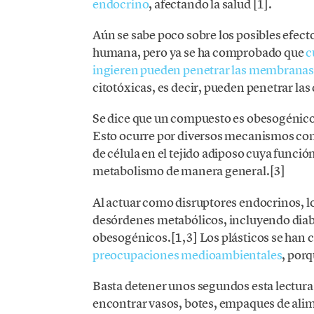
endocrino
, afectando la salud [1].
Aún se sabe poco sobre los posibles efecto
humana, pero ya se ha comprobado que
c
ingieren pueden penetrar las membrana
citotóxicas, es decir, pueden penetrar las
Se dice que un compuesto es obesogénico
Esto ocurre por diversos mecanismos como
de célula en el tejido adiposo cuya función
metabolismo de manera general.[3]
Al actuar como disruptores endocrinos, l
desórdenes metabólicos, incluyendo diabe
obesogénicos.[1,3] Los plásticos se han 
preocupaciones medioambientales
, porq
Basta detener unos segundos esta lectura 
encontrar vasos, botes, empaques de alime